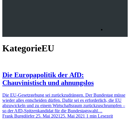
Kategorie
EU
Die Europapolitik der AfD:
Chauvinistisch und ahnungslos
Die EU-Gesetzgebung sei zurückzudrängen. Der Bundestag müsse
wieder alles entscheiden dürfen. Dafür sei es erforderlich, die EU
abzuwickeln und zu einem Wirtschaftsraum zurückzuschrumpfen –
so der AfD-Spitzenkandidat für die Bundestagswahl…
Frank Burgdörfer
25. Mai 2021
25. Mai 2021
1 min Lesezeit