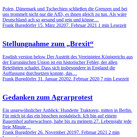
Polen, Dänemark und Tschechien schließen die Grenzen und bei
uns trommelt nicht nur die AfD, es ihnen gleich zu tun. Als wäre
Deutschland ach so gesund und rein und könne…
Frank Burgdörfer
15. März 2020
7. Februar 2021
1 min Lesezeit
Stellungnahme zum „Brexit“
English version below Der Austritt des Vereinigten Königreichs aus
der Europäischen Union ist ein historischer Fehler, der allen
Beteiligten schadet. Dass sich insbesondere in England die
Auffassung durchsetzen konnte, das…
Frank Burgdörfer
31. Januar 2020
2. Februar 2020
7 min Lesezeit
Gedanken zum Agrarprotest
Ein ungewöhnlicher Anblick: Hunderte Traktoren, mitten in Berlin.
Für mich ist das ein bisschen nostalgisch. Ich bin auf einem
Bauernhof aufgewachsen, habe bis zu meinem 27. Lebensjahr jede
freie Minute…
Frank Burgdörfer
26. November 2019
7. Februar 2021
2 min