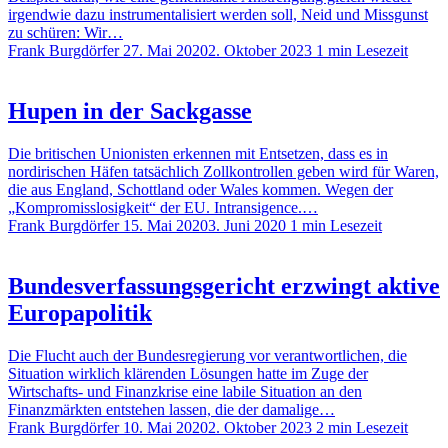
irgendwie dazu instrumentalisiert werden soll, Neid und Missgunst
zu schüren: Wir…
Frank Burgdörfer
27. Mai 2020
2. Oktober 2023
1 min Lesezeit
Hupen in der Sackgasse
Die britischen Unionisten erkennen mit Entsetzen, dass es in
nordirischen Häfen tatsächlich Zollkontrollen geben wird für Waren,
die aus England, Schottland oder Wales kommen. Wegen der
„Kompromisslosigkeit“ der EU. Intransigence.…
Frank Burgdörfer
15. Mai 2020
3. Juni 2020
1 min Lesezeit
Bundesverfassungsgericht erzwingt aktive
Europapolitik
Die Flucht auch der Bundesregierung vor verantwortlichen, die
Situation wirklich klärenden Lösungen hatte im Zuge der
Wirtschafts- und Finanzkrise eine labile Situation an den
Finanzmärkten entstehen lassen, die der damalige…
Frank Burgdörfer
10. Mai 2020
2. Oktober 2023
2 min Lesezeit