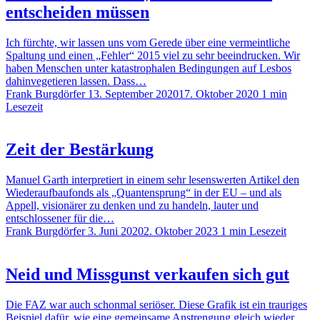
entscheiden müssen
Ich fürchte, wir lassen uns vom Gerede über eine vermeintliche
Spaltung und einen „Fehler“ 2015 viel zu sehr beeindrucken. Wir
haben Menschen unter katastrophalen Bedingungen auf Lesbos
dahinvegetieren lassen. Dass…
Frank Burgdörfer
13. September 2020
17. Oktober 2020
1 min
Lesezeit
Zeit der Bestärkung
Manuel Garth interpretiert in einem sehr lesenswerten Artikel den
Wiederaufbaufonds als „Quantensprung“ in der EU – und als
Appell, visionärer zu denken und zu handeln, lauter und
entschlossener für die…
Frank Burgdörfer
3. Juni 2020
2. Oktober 2023
1 min Lesezeit
Neid und Missgunst verkaufen sich gut
Die FAZ war auch schonmal seriöser. Diese Grafik ist ein trauriges
Beispiel dafür, wie eine gemeinsame Anstrengung gleich wieder