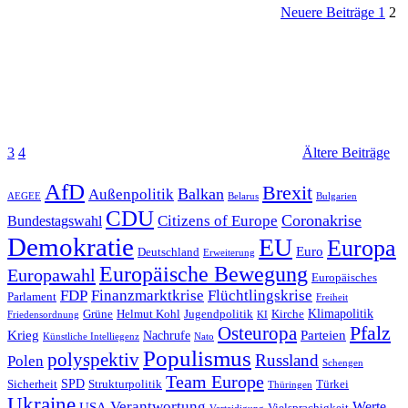
Neuere Beiträge
1
2
Seite
Ält
Bei
3
4
Ältere Beiträge
AfD
Brexit
Balkan
Außenpolitik
AEGEE
Belarus
Bulgarien
CDU
Coronakrise
Citizens of Europe
Bundestagswahl
Demokratie
EU
Europa
Euro
Deutschland
Erweiterung
Europäische Bewegung
Europawahl
Europäisches
FDP
Finanzmarktkrise
Flüchtlingskrise
Parlament
Freiheit
Klimapolitik
Grüne
Helmut Kohl
Jugendpolitik
Kirche
Friedensordnung
KI
Pfalz
Osteuropa
Krieg
Parteien
Nachrufe
Künstliche Intelliegenz
Nato
Populismus
polyspektiv
Russland
Polen
Schengen
Team Europe
SPD
Sicherheit
Strukturpolitik
Türkei
Thüringen
Ukraine
Verantwortung
Werte
USA