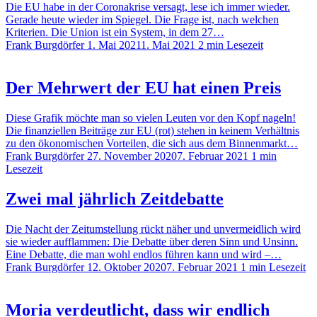
Die EU habe in der Coronakrise versagt, lese ich immer wieder.
Gerade heute wieder im Spiegel. Die Frage ist, nach welchen
Kriterien. Die Union ist ein System, in dem 27…
Frank Burgdörfer
1. Mai 2021
1. Mai 2021
2 min Lesezeit
Der Mehrwert der EU hat einen Preis
Diese Grafik möchte man so vielen Leuten vor den Kopf nageln!
Die finanziellen Beiträge zur EU (rot) stehen in keinem Verhältnis
zu den ökonomischen Vorteilen, die sich aus dem Binnenmarkt…
Frank Burgdörfer
27. November 2020
7. Februar 2021
1 min
Lesezeit
Zwei mal jährlich Zeitdebatte
Die Nacht der Zeitumstellung rückt näher und unvermeidlich wird
sie wieder aufflammen: Die Debatte über deren Sinn und Unsinn.
Eine Debatte, die man wohl endlos führen kann und wird –…
Frank Burgdörfer
12. Oktober 2020
7. Februar 2021
1 min Lesezeit
Moria verdeutlicht, dass wir endlich