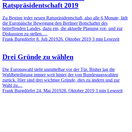
Ratspräsidentschaft 2019
Zu Beginn jeder neuen Ratspräsidentschaft, also alle 6 Monate, lädt
die Europäische Bewegung den Berliner Botschafter des
betreffenden Landes, dazu ein, die aktuelle Planung vor- und zur
Diskussion zu stellen.…
Frank Burgdörfer
8. Juli 2019
26. Oktober 2019
3 min Lesezeit
Drei Gründe zu wählen
Die Europawahl steht unmittelbar vor der Tür. Bisher lag die
Wahlbeteiligung immer weit hinter der von Bundestagswahlen
zurück. Hier sind drei wichtige Gründe, dies zu ändern und zur
Wahl zu…
Frank Burgdörfer
24. Mai 2019
28. Oktober 2019
3 min Lesezeit
Seitennummerierung
Neue
Seite
Sei
Se
Beitr
der
Beiträge