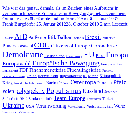
Wie war das genau, damals, als im Zeichen eines Aufbruchs in
vermeintlich bessere Zeiten alles in Bewegung geriet, als eine neue
Ordnung alles überformte und umformte? Am 30. Januar 1933…
Frank Burgdörfer
25. Januar 2012
28. Oktober 2019
2 min Lesezeit
AfD
Brexit
Balkan
Außenpolitik
AEGEE
Belarus
Bulgarien
CDU
Coronakrise
Citizens of Europe
Bundestagswahl
Demokratie
EU
Europa
Euro
Deutschland
Erweiterung
Europäische Bewegung
Europawahl
Europäisches
FDP
Finanzmarktkrise
Flüchtlingskrise
Parlament
Freiheit
Klimapolitik
Grüne
Helmut Kohl
Jugendpolitik
Kirche
Friedensordnung
KI
Pfalz
Osteuropa
Krieg
Parteien
Nachrufe
Künstliche Intelliegenz
Nato
Populismus
polyspektiv
Russland
Polen
Schengen
Team Europe
SPD
Sicherheit
Strukturpolitik
Türkei
Thüringen
Ukraine
Verantwortung
Werte
USA
Vielsprachigkeit
Verteidigung
Westbalkan
Zeitenwende