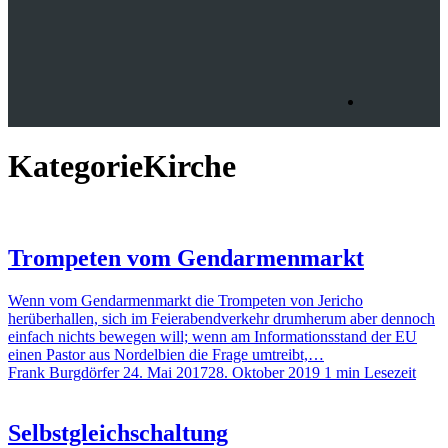
Kategorie
Kirche
Trompeten vom Gendarmenmarkt
Wenn vom Gendarmenmarkt die Trompeten von Jericho
herüberhallen, sich im Feierabendverkehr drumherum aber dennoch
einfach nichts bewegen will; wenn am Informationsstand der EU
einen Pastor aus Nordelbien die Frage umtreibt,…
Frank Burgdörfer
24. Mai 2017
28. Oktober 2019
1 min Lesezeit
Selbstgleichschaltung