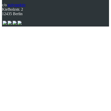
c/o
polyspektiv
Kiefholzstr. 2
12435 Berlin