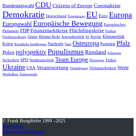
CDU
Coronakrise
Citizens of Europe
Bundestagswahl
Demokratie
EU
Europa
Euro
Deutschland
Erweiterung
Europäische Bewegung
Europawahl
Europäisches
FDP
Finanzmarktkrise
Flüchtlingskrise
Parlament
Freiheit
Klimapolitik
Grüne
Helmut Kohl
Jugendpolitik
Kirche
Friedensordnung
KI
Pfalz
Osteuropa
Krieg
Parteien
Nachrufe
Künstliche Intelliegenz
Nato
Populismus
polyspektiv
Russland
Polen
Schengen
Team Europe
SPD
Sicherheit
Strukturpolitik
Türkei
Thüringen
Ukraine
Verantwortung
Werte
USA
Vielsprachigkeit
Verteidigung
Westbalkan
Zeitenwende
© Frank Burgdörfer 1999 –2025
Impressum
Datenschutzerklärung