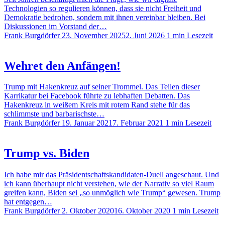
Technologien so regulieren können, dass sie nicht Freiheit und
Demokratie bedrohen, sondern mit ihnen vereinbar bleiben. Bei
Diskussionen im Vorstand der…
Frank Burgdörfer
23. November 2025
2. Juni 2026
1 min Lesezeit
Wehret den Anfängen!
Trump mit Hakenkreuz auf seiner Trommel. Das Teilen dieser
Karrikatur bei Facebook führte zu lebhaften Debatten. Das
Hakenkreuz in weißem Kreis mit rotem Rand stehe für das
schlimmste und barbarischste…
Frank Burgdörfer
19. Januar 2021
7. Februar 2021
1 min Lesezeit
Trump vs. Biden
Ich habe mir das Präsidentschaftskandidaten-Duell angeschaut. Und
ich kann überhaupt nicht verstehen, wie der Narrativ so viel Raum
greifen kann, Biden sei „so unmöglich wie Trump“ gewesen. Trump
hat entgegen…
Frank Burgdörfer
2. Oktober 2020
16. Oktober 2020
1 min Lesezeit