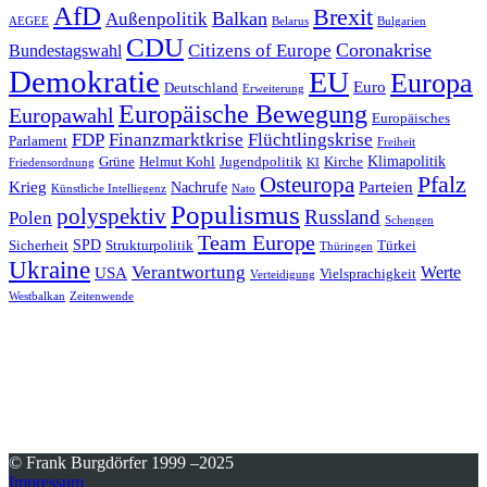
AfD
Brexit
Balkan
Außenpolitik
AEGEE
Belarus
Bulgarien
CDU
Coronakrise
Citizens of Europe
Bundestagswahl
Demokratie
EU
Europa
Euro
Deutschland
Erweiterung
Europäische Bewegung
Europawahl
Europäisches
FDP
Finanzmarktkrise
Flüchtlingskrise
Parlament
Freiheit
Klimapolitik
Grüne
Helmut Kohl
Jugendpolitik
Kirche
Friedensordnung
KI
Pfalz
Osteuropa
Krieg
Parteien
Nachrufe
Künstliche Intelliegenz
Nato
Populismus
polyspektiv
Russland
Polen
Schengen
Team Europe
SPD
Sicherheit
Strukturpolitik
Türkei
Thüringen
Ukraine
Verantwortung
Werte
USA
Vielsprachigkeit
Verteidigung
Westbalkan
Zeitenwende
© Frank Burgdörfer 1999 –2025
Impressum