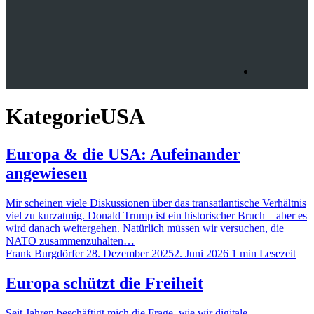
Kategorie
USA
Europa & die USA: Aufeinander
angewiesen
Mir scheinen viele Diskussionen über das transatlantische Verhältnis
viel zu kurzatmig. Donald Trump ist ein historischer Bruch – aber es
wird danach weitergehen. Natürlich müssen wir versuchen, die
NATO zusammenzuhalten…
Frank Burgdörfer
28. Dezember 2025
2. Juni 2026
1 min Lesezeit
Europa schützt die Freiheit
Seit Jahren beschäftigt mich die Frage, wie wir digitale