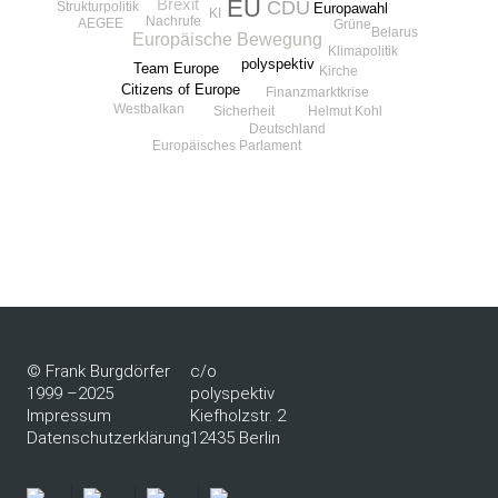
EU
Brexit
CDU
Strukturpolitik
Europawahl
KI
Nachrufe
AEGEE
Grüne
Belarus
Europäische Bewegung
Klimapolitik
polyspektiv
Team Europe
Kirche
Citizens of Europe
Finanzmarktkrise
Westbalkan
Sicherheit
Helmut Kohl
Deutschland
Europäisches Parlament
© Frank Burgdörfer
c/o
1999 –2025
polyspektiv
Impressum
Kiefholzstr. 2
Datenschutzerklärung
12435 Berlin