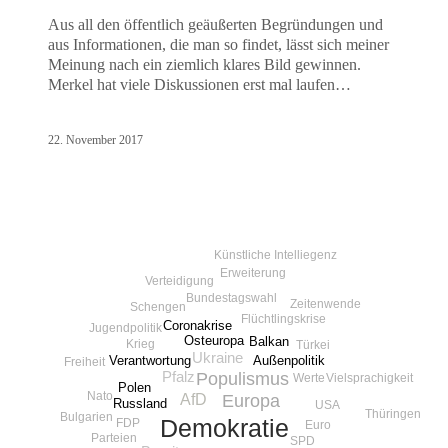
Aus all den öffentlich geäußerten Begründungen und
aus Informationen, die man so findet, lässt sich meiner
Meinung nach ein ziemlich klares Bild gewinnen.
Merkel hat viele Diskussionen erst mal laufen…
22. November 2017
Künstliche Intelliegenz
Erweiterung
Verteidigung
Bundestagswahl
Zeitenwende
Schengen
Flüchtlingskrise
Coronakrise
Jugendpolitik
Osteuropa
Balkan
Krieg
Türkei
Ukraine
Außenpolitik
Verantwortung
Freiheit
Pfalz
Populismus
Vielsprachigkeit
Werte
Polen
Nato
AfD
Europa
Russland
USA
Thüringen
Bulgarien
Demokratie
FDP
Euro
Parteien
SPD