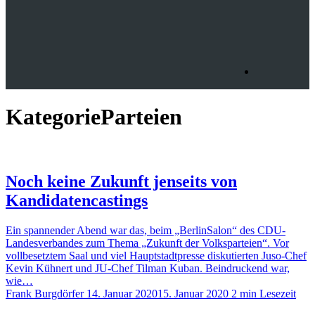
Kategorie
Parteien
Noch keine Zukunft jenseits von
Kandidatencastings
Ein spannender Abend war das, beim „BerlinSalon“ des CDU-
Landesverbandes zum Thema „Zukunft der Volksparteien“. Vor
vollbesetztem Saal und viel Hauptstadtpresse diskutierten Juso-Chef
Kevin Kühnert und JU-Chef Tilman Kuban. Beindruckend war,
wie…
Frank Burgdörfer
14. Januar 2020
15. Januar 2020
2 min Lesezeit