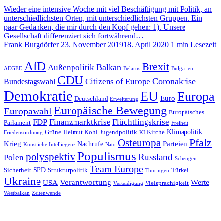
Wieder eine intensive Woche mit viel Beschäftigung mit Politik, an
unterschiedlichsten Orten, mit unterschiedlichsten Gruppen. Ein
paar Gedanken, die mir durch den Kopf gehen: 1). Unsere
Gesellschaft differenziert sich fortwährend…
Frank Burgdörfer
23. November 2019
18. April 2020
1 min Lesezeit
AfD
Brexit
Balkan
Außenpolitik
AEGEE
Belarus
Bulgarien
CDU
Coronakrise
Citizens of Europe
Bundestagswahl
Demokratie
EU
Europa
Euro
Deutschland
Erweiterung
Europäische Bewegung
Europawahl
Europäisches
FDP
Finanzmarktkrise
Flüchtlingskrise
Parlament
Freiheit
Klimapolitik
Grüne
Helmut Kohl
Jugendpolitik
Kirche
Friedensordnung
KI
Pfalz
Osteuropa
Krieg
Parteien
Nachrufe
Künstliche Intelliegenz
Nato
Populismus
polyspektiv
Russland
Polen
Schengen
Team Europe
SPD
Sicherheit
Strukturpolitik
Türkei
Thüringen
Ukraine
Verantwortung
Werte
USA
Vielsprachigkeit
Verteidigung
Westbalkan
Zeitenwende