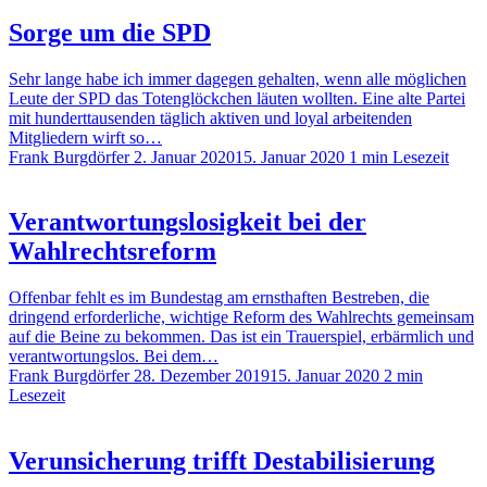
Sorge um die SPD
Sehr lange habe ich immer dagegen gehalten, wenn alle möglichen
Leute der SPD das Totenglöckchen läuten wollten. Eine alte Partei
mit hunderttausenden täglich aktiven und loyal arbeitenden
Mitgliedern wirft so…
Frank Burgdörfer
2. Januar 2020
15. Januar 2020
1 min Lesezeit
Verantwortungslosigkeit bei der
Wahlrechtsreform
Offenbar fehlt es im Bundestag am ernsthaften Bestreben, die
dringend erforderliche, wichtige Reform des Wahlrechts gemeinsam
auf die Beine zu bekommen. Das ist ein Trauerspiel, erbärmlich und
verantwortungslos. Bei dem…
Frank Burgdörfer
28. Dezember 2019
15. Januar 2020
2 min
Lesezeit
Verunsicherung trifft Destabilisierung