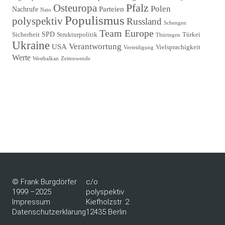
Pfalz
Osteuropa
Polen
Parteien
Nachrufe
Nato
Populismus
polyspektiv
Russland
Schengen
Team Europe
SPD
Sicherheit
Strukturpolitik
Türkei
Thüringen
Ukraine
Verantwortung
USA
Vielsprachigkeit
Verteidigung
Werte
Westbalkan
Zeitenwende
© Frank Burgdörfer
c/o
1999 –2025
polyspektiv
Impressum
Kiefholzstr. 2
Datenschutzerklärung
12435 Berlin