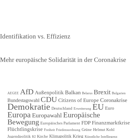
Beitragsnavigation
Vorheriger
Identifikation vs. Effizienz
Beitrag
Nächster
Mehr europäische Solidarität in der Coronakrise
Beitrag
AfD
Brexit
Balkan
Außenpolitik
AEGEE
Belarus
Bulgarien
CDU
Coronakrise
Citizens of Europe
Bundestagswahl
Demokratie
EU
Euro
Deutschland
Erweiterung
Europa
Europäische
Europawahl
Bewegung
FDP
Finanzmarktkrise
Europäisches Parlament
Flüchtlingskrise
Grüne
Helmut Kohl
Freiheit
Friedensordnung
Krieg
Klimapolitik
Jugendpolitik
Kirche
KI
Künstliche Intelliegenz