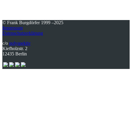
© Frank Burgdörfer 1999 –2025
Impressum
Datenschutzerklärung
c/o
polyspektiv
Kiefholzstr. 2
12435 Berlin