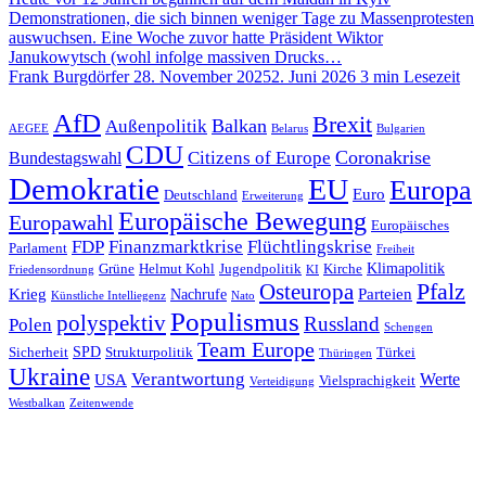
Demonstrationen, die sich binnen weniger Tage zu Massenprotesten
auswuchsen. Eine Woche zuvor hatte Präsident Wiktor
Janukowytsch (wohl infolge massiven Drucks…
Frank Burgdörfer
28. November 2025
2. Juni 2026
3 min Lesezeit
AfD
Brexit
Balkan
Außenpolitik
AEGEE
Belarus
Bulgarien
CDU
Coronakrise
Citizens of Europe
Bundestagswahl
Demokratie
EU
Europa
Euro
Deutschland
Erweiterung
Europäische Bewegung
Europawahl
Europäisches
FDP
Finanzmarktkrise
Flüchtlingskrise
Parlament
Freiheit
Klimapolitik
Grüne
Helmut Kohl
Jugendpolitik
Kirche
Friedensordnung
KI
Pfalz
Osteuropa
Krieg
Parteien
Nachrufe
Künstliche Intelliegenz
Nato
Populismus
polyspektiv
Russland
Polen
Schengen
Team Europe
SPD
Sicherheit
Strukturpolitik
Türkei
Thüringen
Ukraine
Verantwortung
Werte
USA
Vielsprachigkeit
Verteidigung
Westbalkan
Zeitenwende