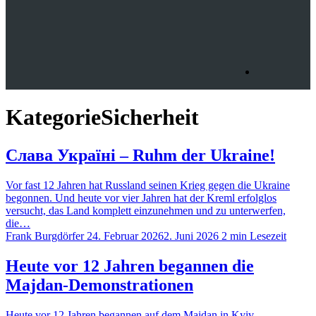
Kategorie
Sicherheit
Слава Україні – Ruhm der Ukraine!
Vor fast 12 Jahren hat Russland seinen Krieg gegen die Ukraine
begonnen. Und heute vor vier Jahren hat der Kreml erfolglos
versucht, das Land komplett einzunehmen und zu unterwerfen,
die…
Frank Burgdörfer
24. Februar 2026
2. Juni 2026
2 min Lesezeit
Heute vor 12 Jahren begannen die
Majdan-Demonstrationen
Heute vor 12 Jahren begannen auf dem Maidan in Kyiv