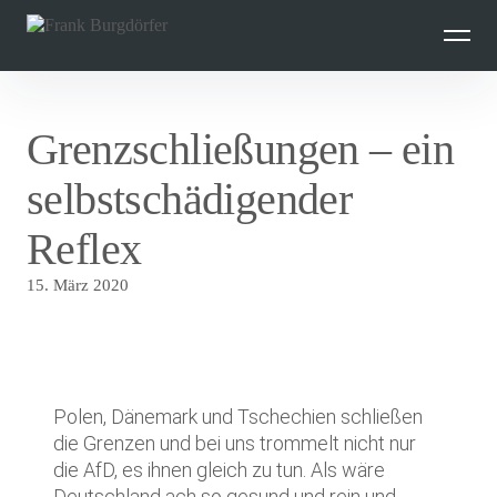
Inhalte
überspringen
Grenzschließungen – ein
selbstschädigender
Reflex
15. März 2020
Polen, Dänemark und Tschechien schließen
die Grenzen und bei uns trommelt nicht nur
die AfD, es ihnen gleich zu tun. Als wäre
Deutschland ach so gesund und rein und