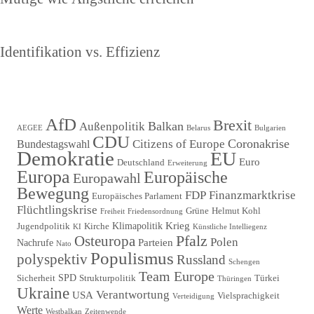
Beitrag
Nächster
Identifikation vs. Effizienz
Beitrag
AfD
Brexit
Balkan
Außenpolitik
AEGEE
Belarus
Bulgarien
CDU
Coronakrise
Citizens of Europe
Bundestagswahl
Demokratie
EU
Euro
Deutschland
Erweiterung
Europa
Europäische
Europawahl
Bewegung
FDP
Finanzmarktkrise
Europäisches Parlament
Flüchtlingskrise
Grüne
Helmut Kohl
Freiheit
Friedensordnung
Krieg
Klimapolitik
Jugendpolitik
Kirche
KI
Künstliche Intelliegenz
Pfalz
Osteuropa
Polen
Parteien
Nachrufe
Nato
Populismus
polyspektiv
Russland
Schengen
Team Europe
SPD
Sicherheit
Strukturpolitik
Türkei
Thüringen
Ukraine
Verantwortung
USA
Vielsprachigkeit
Verteidigung
Werte
Westbalkan
Zeitenwende