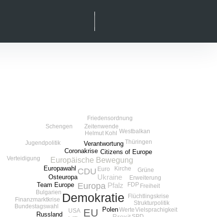
Suche
facebook
instagram
linkedIn
xing
Friedensordnung
Schengen
Zeitenwende
Westbalkan
Helmut Kohl
Thüringen
Jugendpolitik
Verantwortung
Coronakrise
Citizens of Europe
Verteidigung
Europäische Bewegung
Europawahl
Kirche
Euro
Grüne
CDU
Osteuropa
Ukraine
Erweiterung
FDP
Europa
Team Europe
Pfalz
Freiheit
Bulgarien
Demokratie
Flüchtlingskrise
Finanzmarktkrise
Strukturpolitik
Bundestagswahl
Polen
Vielsprachigkeit
Werte
EU
USA
Russland
SPD