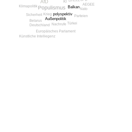
Brexit
AfD
KI
AEGEE
Klimapolitik
Populismus
Balkan
Nato
polyspektiv
Krieg
Sicherheit
Parteien
Außenpolitik
Belarus
Türkei
Nachrufe
Deutschland
Europäisches Parlament
Künstliche Intelliegenz