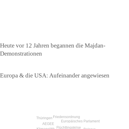
Beitragsnavigation
Vorheriger
Heute vor 12 Jahren begannen die Majdan-
Beitrag
Demonstrationen
Nächster
Europa & die USA: Aufeinander angewiesen
Beitrag
Friedensordnung
Thüringen
Europäisches Parlament
AEGEE
Flüchtlingskrise