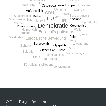
Klimapolitik
Belarus
FDP
KI
Nato
Team Europe
USA
Schengen
Osteuropa
Ukraine
Nachrufe
Außenpolitik
CDU
Pfalz
Bundestagswahl
Strukturpolitik
Balkan
AfD
EU
Russland
Zeitenwende
Euro
Brexit
SPD
Jugendpolitik
Freiheit
Demokratie
Coronakrise
Verantwortung
Werte
Helmut Kohl
Europa
Populismus
Parteien
Kirche
Polen
Westbalkan
Europäische Bewegung
Krieg
Europawahl
Erweiterung
polyspektiv
Sicherheit
Grüne
Citizens of Europe
Bulgarien
Vielsprachigkeit
Finanzmarktkrise
Türkei
Deutschland
Künstliche Intelliegenz
Verteidigung
© Frank Burgdörfer
c/o