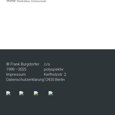
Werte
Westbalkan
Zeitenwende
© Frank Burgdörfer
c/o
1999 –2025
polyspektiv
Impressum
Kiefholzstr. 2
Datenschutzerklärung
12435 Berlin