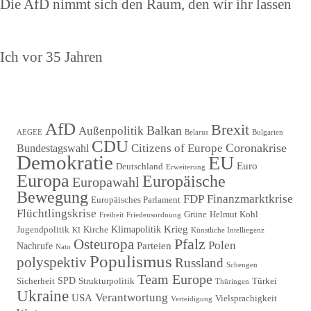
Vorheriger
Die AfD nimmt sich den Raum, den wir ihr lassen
Beitrag
Nächster
Ich vor 35 Jahren
Beitrag
AfD
Brexit
Balkan
Außenpolitik
AEGEE
Belarus
Bulgarien
CDU
Coronakrise
Citizens of Europe
Bundestagswahl
Demokratie
EU
Euro
Deutschland
Erweiterung
Europa
Europäische
Europawahl
Bewegung
FDP
Finanzmarktkrise
Europäisches Parlament
Flüchtlingskrise
Grüne
Helmut Kohl
Freiheit
Friedensordnung
Krieg
Klimapolitik
Jugendpolitik
Kirche
KI
Künstliche Intelliegenz
Pfalz
Osteuropa
Polen
Parteien
Nachrufe
Nato
Populismus
polyspektiv
Russland
Schengen
Team Europe
SPD
Sicherheit
Strukturpolitik
Türkei
Thüringen
Ukraine
Verantwortung
USA
Vielsprachigkeit
Verteidigung