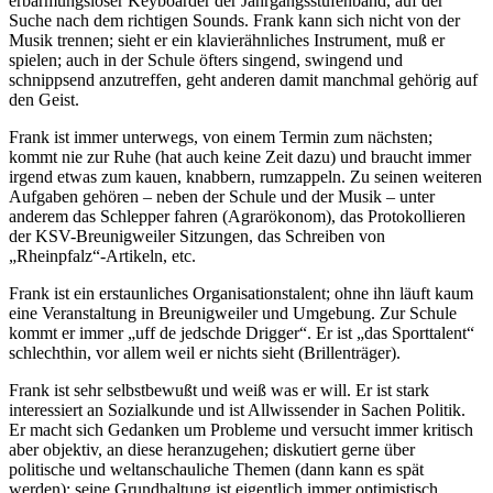
erbarmungsloser Keyboarder der Jahrgangsstufenband, auf der
Suche nach dem richtigen Sounds. Frank kann sich nicht von der
Musik trennen; sieht er ein klavierähnliches Instrument, muß er
spielen; auch in der Schule öfters singend, swingend und
schnippsend anzutreffen, geht anderen damit manchmal gehörig auf
den Geist.
Frank ist immer unterwegs, von einem Termin zum nächsten;
kommt nie zur Ruhe (hat auch keine Zeit dazu) und braucht immer
irgend etwas zum kauen, knabbern, rumzappeln. Zu seinen weiteren
Aufgaben gehören – neben der Schule und der Musik – unter
anderem das Schlepper fahren (Agrarökonom), das Protokollieren
der KSV-Breunigweiler Sitzungen, das Schreiben von
„Rheinpfalz“-Artikeln, etc.
Frank ist ein erstaunliches Organisationstalent; ohne ihn läuft kaum
eine Veranstaltung in Breunigweiler und Umgebung. Zur Schule
kommt er immer „uff de jedschde Drigger“. Er ist „das Sporttalent“
schlechthin, vor allem weil er nichts sieht (Brillenträger).
Frank ist sehr selbstbewußt und weiß was er will. Er ist stark
interessiert an Sozialkunde und ist Allwissender in Sachen Politik.
Er macht sich Gedanken um Probleme und versucht immer kritisch
aber objektiv, an diese heranzugehen; diskutiert gerne über
politische und weltanschauliche Themen (dann kann es spät
werden); seine Grundhaltung ist eigentlich immer optimistisch.