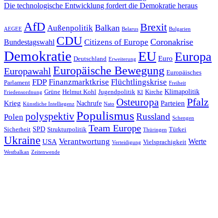
Beitrag
Nächster
Die technologische Entwicklung fordert die Demokratie heraus
Beitrag
AfD
Brexit
Balkan
Außenpolitik
AEGEE
Belarus
Bulgarien
CDU
Coronakrise
Citizens of Europe
Bundestagswahl
Demokratie
EU
Europa
Euro
Deutschland
Erweiterung
Europäische Bewegung
Europawahl
Europäisches
FDP
Finanzmarktkrise
Flüchtlingskrise
Parlament
Freiheit
Klimapolitik
Grüne
Helmut Kohl
Jugendpolitik
Kirche
Friedensordnung
KI
Pfalz
Osteuropa
Krieg
Parteien
Nachrufe
Künstliche Intelliegenz
Nato
Populismus
polyspektiv
Russland
Polen
Schengen
Team Europe
SPD
Sicherheit
Strukturpolitik
Türkei
Thüringen
Ukraine
Verantwortung
Werte
USA
Vielsprachigkeit
Verteidigung
Westbalkan
Zeitenwende