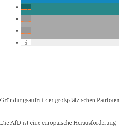
Beitragsnavigation
Vorheriger
Gründungsaufruf der großpfälzischen Patrioten
Beitrag
Nächster
Die AfD ist eine europäische Herausforderung
Beitrag