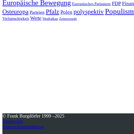
Europäische Bewegung
FDP
Finan
Europäisches Parlament
Populism
Pfalz
Osteuropa
polyspektiv
Polen
Parteien
Werte
Vielsprachigkeit
Westbalkan
Zeitenwende
© Frank Burgdörfer 1999 –2025
Impressum
Datenschutzerklärung