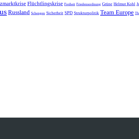
zmarktkrise
Flüchtlingskrise
Grüne
Helmut Kohl
J
Freiheit
Friedensordnung
us
Team Europe
Russland
SPD
Sicherheit
Strukturpolitik
Schengen
Th