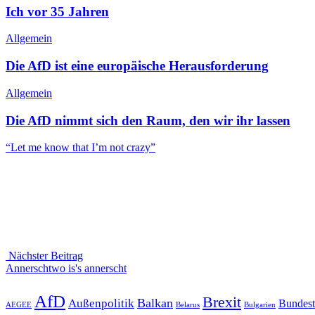
Ich vor 35 Jahren
Allgemein
Die AfD ist eine europäische Herausforderung
Allgemein
Die AfD nimmt sich den Raum, den wir ihr lassen
Beitragsnavigation
Vorheriger
“Let me know that I’m not crazy”
Beitrag
Nächster Beitrag
Nächster
Annerschtwo is's annerscht
Beitrag
AfD
Brexit
Balkan
Außenpolitik
Bundest
AEGEE
Belarus
Bulgarien