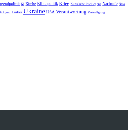
Krieg
Klimapolitik
Nachrufe
ugendpolitik
Kirche
KI
Künstliche Intelliegenz
Nato
Ukraine
Verantwortung
USA
Türkei
üringen
Verteidigung