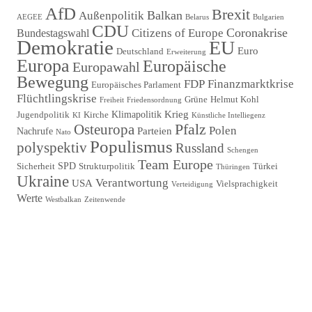
AfD
Brexit
Balkan
Außenpolitik
AEGEE
Belarus
Bulgarien
CDU
Coronakrise
Citizens of Europe
Bundestagswahl
Demokratie
EU
Euro
Deutschland
Erweiterung
Europa
Europäische
Europawahl
Bewegung
FDP
Finanzmarktkrise
Europäisches Parlament
Flüchtlingskrise
Grüne
Helmut Kohl
Freiheit
Friedensordnung
Krieg
Klimapolitik
Jugendpolitik
Kirche
KI
Künstliche Intelliegenz
Pfalz
Osteuropa
Polen
Parteien
Nachrufe
Nato
Populismus
polyspektiv
Russland
Schengen
Team Europe
SPD
Sicherheit
Strukturpolitik
Türkei
Thüringen
Ukraine
Verantwortung
USA
Vielsprachigkeit
Verteidigung
Werte
Westbalkan
Zeitenwende