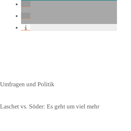
Beitragsnavigation
Vorheriger
Umfragen und Politik
Beitrag
Nächster
Laschet vs. Söder: Es geht um viel mehr
Beitrag