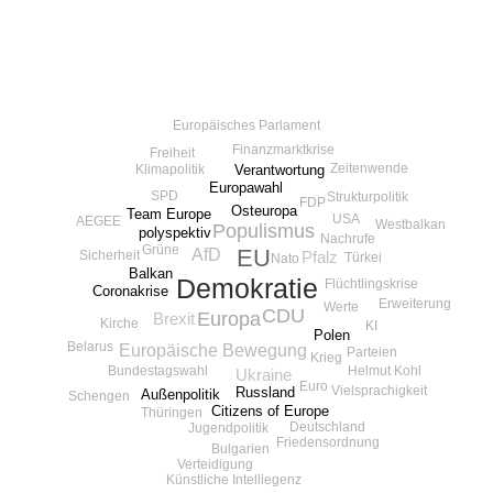
Europäisches Parlament
Finanzmarktkrise
Freiheit
Zeitenwende
Verantwortung
Klimapolitik
Europawahl
SPD
Strukturpolitik
FDP
Osteuropa
Team Europe
USA
AEGEE
Westbalkan
Populismus
polyspektiv
Nachrufe
Grüne
EU
AfD
Sicherheit
Pfalz
Türkei
Nato
Balkan
Demokratie
Flüchtlingskrise
Coronakrise
Erweiterung
Werte
CDU
Europa
Brexit
Kirche
KI
Polen
Belarus
Europäische Bewegung
Parteien
Krieg
Bundestagswahl
Helmut Kohl
Ukraine
Euro
Vielsprachigkeit
Russland
Außenpolitik
Schengen
Citizens of Europe
Thüringen
Deutschland
Jugendpolitik
Friedensordnung
Bulgarien
Verteidigung
Künstliche Intelliegenz