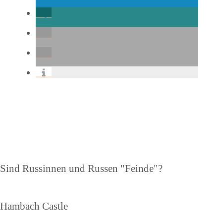
Beitragsnavigation
Vorheriger
Sind Russinnen und Russen "Feinde"?
Beitrag
Nächster
Hambach Castle
Beitrag