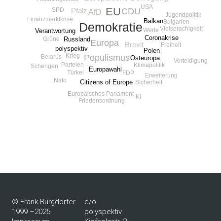
USA
EU
SPD
CDU
Pfalz
AfD
Jugendpolitik
Finanzmarktkrise
Balkan
Bulgarien
Demokratie
Vielsprachigkeit
Werte
Verantwortung
Coronakrise
Russland
Grüne
Europa
Brexit
Freiheit
polyspektiv
Polen
Krieg
Populismus
Belarus
Osteuropa
Verteidigung
Parteien
Klimapolitik
Schengen
Europawahl
Türkei
FDP
Erweiterung
Nato
Citizens of Europe
Sicherheit
Europäisches Parlament
KI
Friedensordnung
© Frank Burgdörfer
c/o
1999 –2025
polyspektiv