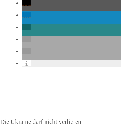
Beitragsnavigation
Vorheriger
Die Ukraine darf nicht verlieren
Beitrag