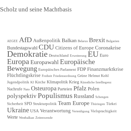
Nächster
Scholz und seine Machtbasis
Beitrag
AfD
Brexit
Balkan
Außenpolitik
AEGEE
Belarus
Bulgarien
CDU
Coronakrise
Citizens of Europe
Bundestagswahl
Demokratie
EU
Euro
Deutschland
Erweiterung
Europa
Europäische
Europawahl
Bewegung
FDP
Finanzmarktkrise
Europäisches Parlament
Flüchtlingskrise
Grüne
Helmut Kohl
Freiheit
Friedensordnung
Krieg
Klimapolitik
Jugendpolitik
Kirche
KI
Künstliche Intelliegenz
Pfalz
Osteuropa
Polen
Parteien
Nachrufe
Nato
Populismus
polyspektiv
Russland
Schengen
Team Europe
SPD
Sicherheit
Strukturpolitik
Türkei
Thüringen
Ukraine
Verantwortung
USA
Vielsprachigkeit
Verteidigung
Werte
Westbalkan
Zeitenwende