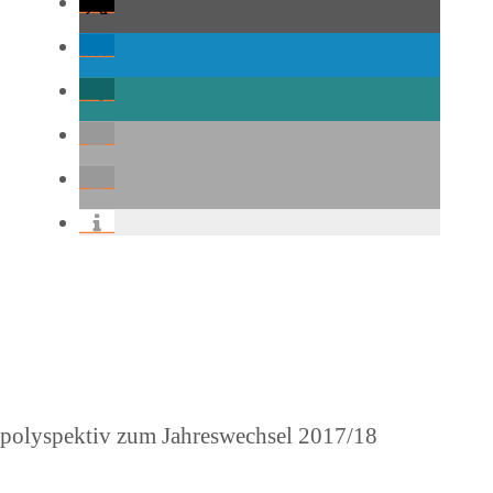
Beitragsnavigation
Vorheriger
polyspektiv zum Jahreswechsel 2017/18
Beitrag