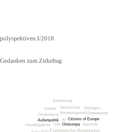
Beitragsnavigation
Vorheriger
polyspektiven I/2018
Beitrag
Nächster
Gedanken zum Zirkeltag
Beitrag
Erweiterung
Helmut Kohl
Thüringen
Freiheit
Bundestagswahl
Zeitenwende
Deutschland
Citizens of Europe
KI
Außenpolitik
Osteuropa
USA
Nachrufe
Flüchtlingskrise
Europäische Bewegung
FDP