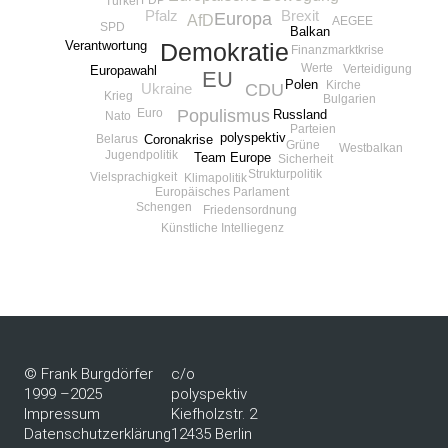
Türkei
Pfalz
Brexit
Europa
AfD
AEGEE
SPD
Balkan
Verantwortung
Demokratie
Finanzmarktkrise
Werte
Verteidigung
Europawahl
EU
Polen
Kirche
CDU
Ukraine
Krieg
Bulgarien
Populismus
Euro
Russland
Nato
Parteien
polyspektiv
Coronakrise
Belarus
Grüne
Westbalkan
Jugendpolitik
Team Europe
Sicherheit
Strukturpolitik
Vielsprachigkeit
Klimapolitik
Europäisches Parlament
Schengen
Friedensordnung
Künstliche Intelliegenz
© Frank Burgdörfer
c/o
1999 –2025
polyspektiv
Impressum
Kiefholzstr. 2
Datenschutzerklärung
12435 Berlin