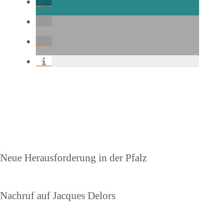
Beitragsnavigation
Vorheriger
Neue Herausforderung in der Pfalz
Beitrag
Nächster
Nachruf auf Jacques Delors
Beitrag