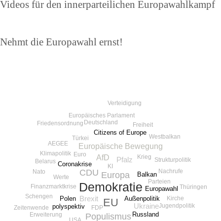
Vorheriger
Videos für den innerparteilichen Europawahlkampf
Beitrag
Nächster
Nehmt die Europawahl ernst!
Beitrag
Verteidigung
Europäisches Parlament
Deutschland
Friedensordnung
Freiheit
Citizens of Europe
Westbalkan
Türkei
AEGEE
Europäische Bewegung
Klimapolitik
Euro
AfD
Krieg
Pfalz
Strukturpolitik
Belarus
Coronakrise
KI
Nachrufe
CDU
Nato
Europa
Balkan
Werte
Parteien
Demokratie
Finanzmarktkrise
Thüringen
Europawahl
Schengen
Polen
Brexit
Kirche
Außenpolitik
EU
Ukraine
Jugendpolitik
polyspektiv
Zeitenwende
FDP
Russland
Erweiterung
Populismus
USA