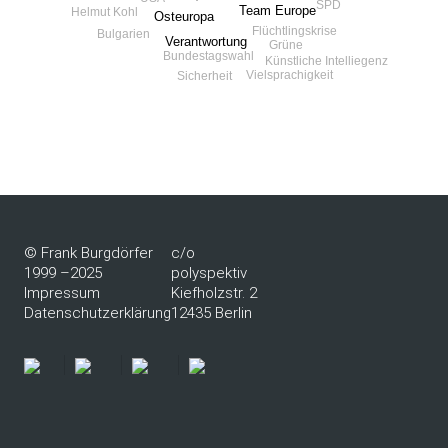
SPD
Team Europe
Helmut Kohl
Osteuropa
Flüchtlingskrise
Bulgarien
Verantwortung
Grüne
Bundestagswahl
Künstliche Intelliegenz
Vielsprachigkeit
Sicherheit
© Frank Burgdörfer
c/o
1999 –2025
polyspektiv
Impressum
Kiefholzstr. 2
Datenschutzerklärung
12435 Berlin