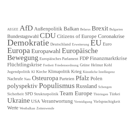
Beitrag
AfD
Brexit
Balkan
Außenpolitik
AEGEE
Belarus
Bulgarien
CDU
Coronakrise
Citizens of Europe
Bundestagswahl
Demokratie
EU
Euro
Deutschland
Erweiterung
Europa
Europäische
Europawahl
Bewegung
FDP
Finanzmarktkrise
Europäisches Parlament
Flüchtlingskrise
Grüne
Helmut Kohl
Freiheit
Friedensordnung
Krieg
Klimapolitik
Jugendpolitik
Kirche
KI
Künstliche Intelliegenz
Pfalz
Osteuropa
Polen
Parteien
Nachrufe
Nato
Populismus
polyspektiv
Russland
Schengen
Team Europe
SPD
Sicherheit
Strukturpolitik
Türkei
Thüringen
Ukraine
Verantwortung
USA
Vielsprachigkeit
Verteidigung
Werte
Westbalkan
Zeitenwende