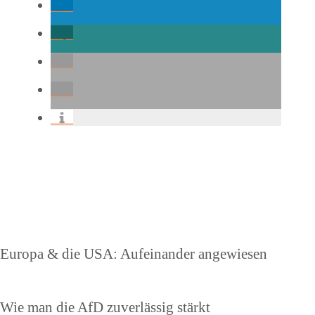
Beitragsnavigation
Vorheriger
Europa & die USA: Aufeinander angewiesen
Beitrag
Nächster
Wie man die AfD zuverlässig stärkt