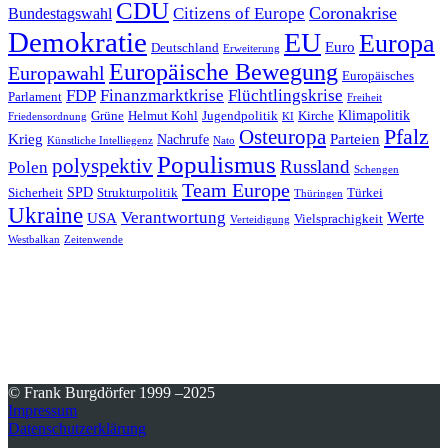
CDU
Coronakrise
Citizens of Europe
Bundestagswahl
Demokratie
EU
Europa
Euro
Deutschland
Erweiterung
Europäische Bewegung
Europawahl
Europäisches
FDP
Finanzmarktkrise
Flüchtlingskrise
Parlament
Freiheit
Klimapolitik
Grüne
Helmut Kohl
Jugendpolitik
Kirche
Friedensordnung
KI
Pfalz
Osteuropa
Krieg
Parteien
Nachrufe
Künstliche Intelliegenz
Nato
Populismus
polyspektiv
Russland
Polen
Schengen
Team Europe
SPD
Sicherheit
Strukturpolitik
Türkei
Thüringen
Ukraine
Verantwortung
Werte
USA
Vielsprachigkeit
Verteidigung
Westbalkan
Zeitenwende
© Frank Burgdörfer 1999 –2025
Impressum
Datenschutzerklärung