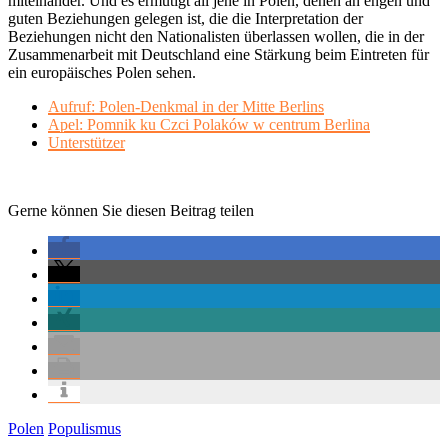
miteinander. Und es ermutigt all jene in Polen, denen an engen und
guten Beziehungen gelegen ist, die die Interpretation der
Beziehungen nicht den Nationalisten überlassen wollen, die in der
Zusammenarbeit mit Deutschland eine Stärkung beim Eintreten für
ein europäisches Polen sehen.
Aufruf: Polen-Denkmal in der Mitte Berlins
Apel: Pomnik ku Czci Polaków w centrum Berlina
Unterstützer
Gerne können Sie diesen Beitrag teilen
Polen
Populismus