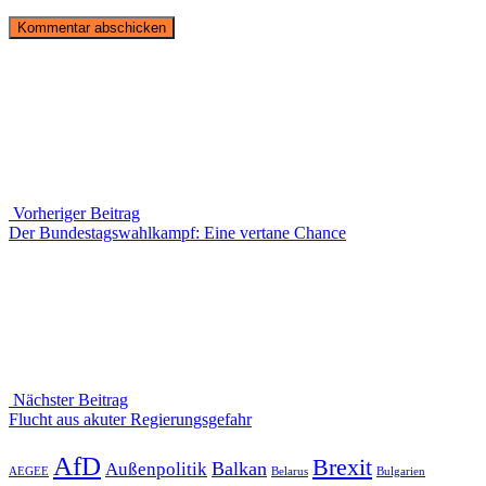
Beitragsnavigation
Vorheriger Beitrag
Vorheriger
Der Bundestagswahlkampf: Eine vertane Chance
Beitrag
Nächster Beitrag
Nächster
Flucht aus akuter Regierungsgefahr
Beitrag
AfD
Brexit
Balkan
Außenpolitik
AEGEE
Belarus
Bulgarien