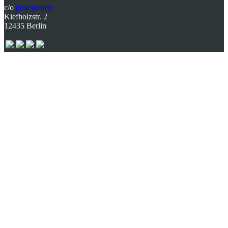
c/o
polyspektiv
Kiefholzstr. 2
12435 Berlin