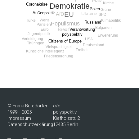
Pfalz
Kirche
Demokratie
Coronakrise
Polen
Grüne
Außenpolitik
EU
Ukraine
AfD
SPD
Werte
Türkei
Klimapolitik
Russland
Populismus
Parteien
Bulgarien
Brexit
Verantwortung
Euro
Jugendpolitik
polyspektiv
Erweiterung
Verteidigung
USA
Citizens of Europe
Thüringen
Deutschland
Vielsprachigkeit
Freiheit
Künstliche Intelliegenz
Friedensordnung
© Frank Burgdörfer
c/o
1999 –2025
polyspektiv
Impressum
Kiefholzstr. 2
Datenschutzerklärung
12435 Berlin