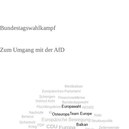
Beitragsnavigation
Vorheriger
Bundestagswahlkampf
Beitrag
Nächster
Zum Umgang mit der AfD
Beitrag
Westbalkan
Europäisches Parlament
Schengen
Finanzmarktkrise
Helmut Kohl
Bundestagswahl
Europawahl
Flüchtlingskrise
AEGEE
Nachrufe
KI
Team Europe
Osteuropa
Nato
Belarus
Europäische Bewegung
Strukturpolitik
Sicherheit
Balkan
FDP
CDU
Europa
Krieg
Zeitenwende