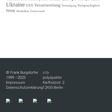
Ukraine
Verantwortung
USA
Vielsprachigkeit
Verteidigung
Werte
Westbalkan
Zeitenwende
© Frank Burgdörfer
c/o
1999 –2025
polyspektiv
Impressum
Kiefholzstr. 2
Datenschutzerklärung
12435 Berlin