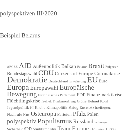
Vorheriger
polyspektiven III/2020
Beitrag
Nächster
Beispiel Belarus
Beitrag
AfD
Brexit
Balkan
Außenpolitik
AEGEE
Belarus
Bulgarien
CDU
Coronakrise
Citizens of Europe
Bundestagswahl
Demokratie
EU
Euro
Deutschland
Erweiterung
Europa
Europäische
Europawahl
Bewegung
FDP
Finanzmarktkrise
Europäisches Parlament
Flüchtlingskrise
Grüne
Helmut Kohl
Freiheit
Friedensordnung
Krieg
Klimapolitik
Jugendpolitik
Kirche
KI
Künstliche Intelliegenz
Pfalz
Osteuropa
Polen
Parteien
Nachrufe
Nato
Populismus
polyspektiv
Russland
Schengen
Team Europe
SPD
Sicherheit
Strukturpolitik
Türkei
Thüringen