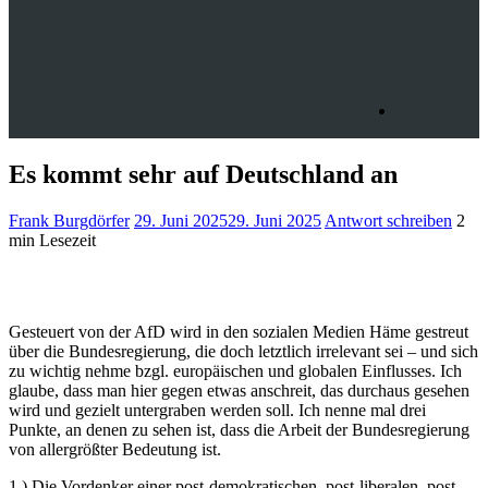
Es kommt sehr auf Deutschland an
Frank Burgdörfer
29. Juni 2025
29. Juni 2025
Antwort schreiben
2
min Lesezeit
Gesteuert von der AfD wird in den sozialen Medien Häme gestreut
über die Bundesregierung, die doch letztlich irrelevant sei – und sich
zu wichtig nehme bzgl. europäischen und globalen Einflusses. Ich
glaube, dass man hier gegen etwas anschreit, das durchaus gesehen
wird und gezielt untergraben werden soll. Ich nenne mal drei
Punkte, an denen zu sehen ist, dass die Arbeit der Bundesregierung
von allergrößter Bedeutung ist.
1.) Die Vordenker einer post-demokratischen, post-liberalen, post-