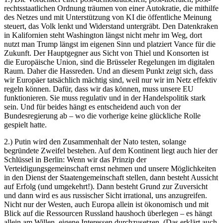
rechtsstaatlichen Ordnung träumen von einer Autokratie, die mithilfe
des Netzes und mit Unterstützung von KI die öffentliche Meinung
steuert, das Volk lenkt und Widerstand untergräbt. Den Datenkraken
in Kalifornien steht Washington längst nicht mehr im Weg, dort
nutzt man Trump längst im eigenen Sinn und platziert Vance für die
Zukunft. Der Hauptgegner aus Sicht von Thiel und Konsorten ist
die Europäische Union, sind die Brüsseler Regelungen im digitalen
Raum. Daher die Hassreden. Und an diesem Punkt zeigt sich, dass
wir Europäer tatsächlich mächtig sind, weil nur wir im Netz effektiv
regeln können. Dafür, dass wir das können, muss unsere EU
funktionieren. Sie muss regulativ und in der Handelspolitik stark
sein. Und für beides hängt es entscheidend auch von der
Bundesregierung ab – wo die vorherige keine glückliche Rolle
gespielt hatte.
2.) Putin wird den Zusammenhalt der Nato testen, solange
begründete Zweifel bestehen. Auf dem Kontinent liegt auch hier der
Schlüssel in Berlin: Wenn wir das Prinzip der
Verteidigungsgemeinschaft ernst nehmen und unsere Möglichkeiten
in den Dienst der Staatengemeinschaft stellen, dann besteht Aussicht
auf Erfolg (und umgekehrt!). Dann besteht Grund zur Zuversicht
und dann wird es aus russischer Sicht irrational, uns anzugreifen.
Nicht nur der Westen, auch Europa allein ist ökonomisch und mit
Blick auf die Ressourcen Russland haushoch überlegen – es hängt
allein am Willen, eigene Interessen durchzusetzen. (Das erklärt auch,