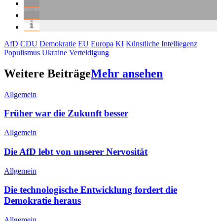
AfD
CDU
Demokratie
EU
Europa
KI
Künstliche Intelliegenz
Populismus
Ukraine
Verteidigung
Weitere Beiträge
Mehr ansehen
Allgemein
Früher war die Zukunft besser
Allgemein
Die AfD lebt von unserer Nervosität
Allgemein
Die technologische Entwicklung fordert die
Demokratie heraus
Allgemein