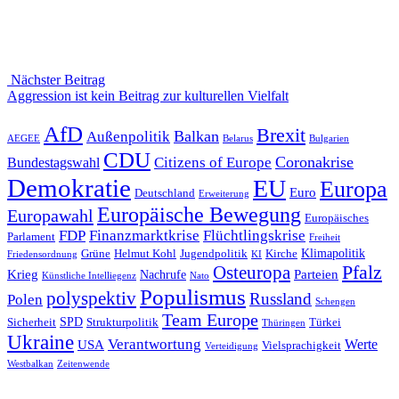
Nächster Beitrag
Nächster
Aggression ist kein Beitrag zur kulturellen Vielfalt
Beitrag
AfD
Brexit
Balkan
Außenpolitik
AEGEE
Belarus
Bulgarien
CDU
Coronakrise
Citizens of Europe
Bundestagswahl
Demokratie
EU
Europa
Euro
Deutschland
Erweiterung
Europäische Bewegung
Europawahl
Europäisches
FDP
Finanzmarktkrise
Flüchtlingskrise
Parlament
Freiheit
Klimapolitik
Grüne
Helmut Kohl
Jugendpolitik
Kirche
Friedensordnung
KI
Pfalz
Osteuropa
Krieg
Parteien
Nachrufe
Künstliche Intelliegenz
Nato
Populismus
polyspektiv
Russland
Polen
Schengen
Team Europe
SPD
Sicherheit
Strukturpolitik
Türkei
Thüringen
Ukraine
Verantwortung
Werte
USA
Vielsprachigkeit
Verteidigung
Westbalkan
Zeitenwende