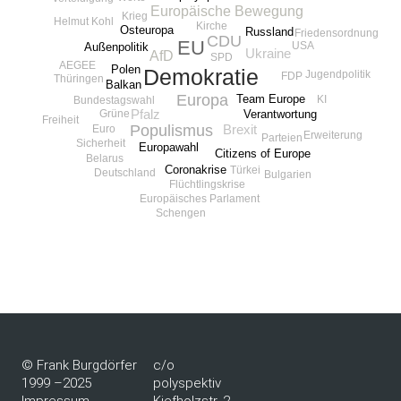
Europäische Bewegung
Krieg
Helmut Kohl
Kirche
Osteuropa
Russland
Friedensordnung
CDU
EU
USA
Außenpolitik
Ukraine
AfD
SPD
AEGEE
Polen
Demokratie
Jugendpolitik
FDP
Thüringen
Balkan
Europa
Team Europe
KI
Bundestagswahl
Grüne
Pfalz
Verantwortung
Freiheit
Populismus
Euro
Brexit
Erweiterung
Parteien
Sicherheit
Europawahl
Citizens of Europe
Belarus
Coronakrise
Türkei
Deutschland
Bulgarien
Flüchtlingskrise
Europäisches Parlament
Schengen
© Frank Burgdörfer
c/o
1999 –2025
polyspektiv