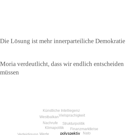
Beitragsnavigation
Vorheriger
Die Lösung ist mehr innerparteiliche Demokratie
Beitrag
Nächster
Moria verdeutlicht, dass wir endlich entscheiden
Beitrag
müssen
Künstliche Intelliegenz
Vielsprachigkeit
Westbalkan
Nachrufe
Strukturpolitik
Klimapolitik
Finanzmarktkrise
polyspektiv
Nato
Werte
Verteidigung