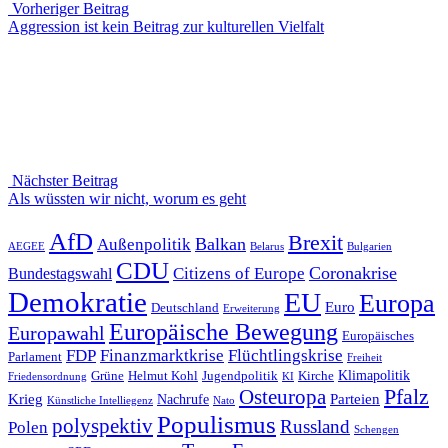
Vorheriger Beitrag
Vorheriger
Aggression ist kein Beitrag zur kulturellen Vielfalt
Beitrag
Nächster Beitrag
Nächster
Als wüssten wir nicht, worum es geht
Beitrag
AfD
Brexit
Balkan
Außenpolitik
AEGEE
Belarus
Bulgarien
CDU
Coronakrise
Citizens of Europe
Bundestagswahl
Demokratie
EU
Europa
Euro
Deutschland
Erweiterung
Europäische Bewegung
Europawahl
Europäisches
FDP
Finanzmarktkrise
Flüchtlingskrise
Parlament
Freiheit
Klimapolitik
Grüne
Helmut Kohl
Jugendpolitik
Kirche
Friedensordnung
KI
Pfalz
Osteuropa
Krieg
Parteien
Nachrufe
Künstliche Intelliegenz
Nato
Populismus
polyspektiv
Russland
Polen
Schengen