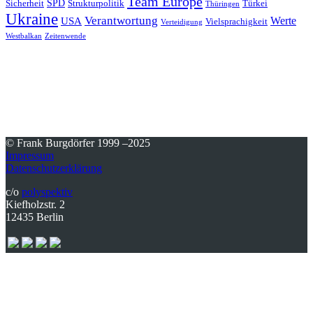
Team Europe
SPD
Sicherheit
Strukturpolitik
Türkei
Thüringen
Ukraine
Verantwortung
Werte
USA
Vielsprachigkeit
Verteidigung
Westbalkan
Zeitenwende
© Frank Burgdörfer 1999 –2025
Impressum
Datenschutzerklärung
c/o
polyspektiv
Kiefholzstr. 2
12435 Berlin