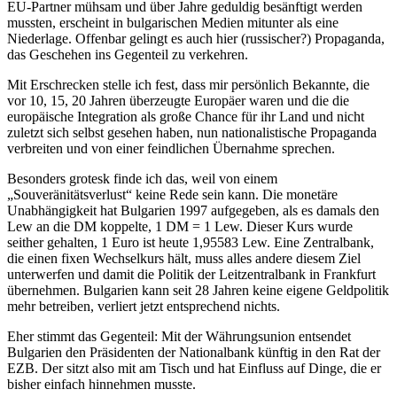
EU-Partner mühsam und über Jahre geduldig besänftigt werden
mussten, erscheint in bulgarischen Medien mitunter als eine
Niederlage. Offenbar gelingt es auch hier (russischer?) Propaganda,
das Geschehen ins Gegenteil zu verkehren.
Mit Erschrecken stelle ich fest, dass mir persönlich Bekannte, die
vor 10, 15, 20 Jahren überzeugte Europäer waren und die die
europäische Integration als große Chance für ihr Land und nicht
zuletzt sich selbst gesehen haben, nun nationalistische Propaganda
verbreiten und von einer feindlichen Übernahme sprechen.
Besonders grotesk finde ich das, weil von einem
„Souveränitätsverlust“ keine Rede sein kann. Die monetäre
Unabhängigkeit hat Bulgarien 1997 aufgegeben, als es damals den
Lew an die DM koppelte, 1 DM = 1 Lew. Dieser Kurs wurde
seither gehalten, 1 Euro ist heute 1,95583 Lew. Eine Zentralbank,
die einen fixen Wechselkurs hält, muss alles andere diesem Ziel
unterwerfen und damit die Politik der Leitzentralbank in Frankfurt
übernehmen. Bulgarien kann seit 28 Jahren keine eigene Geldpolitik
mehr betreiben, verliert jetzt entsprechend nichts.
Eher stimmt das Gegenteil: Mit der Währungsunion entsendet
Bulgarien den Präsidenten der Nationalbank künftig in den Rat der
EZB. Der sitzt also mit am Tisch und hat Einfluss auf Dinge, die er
bisher einfach hinnehmen musste.