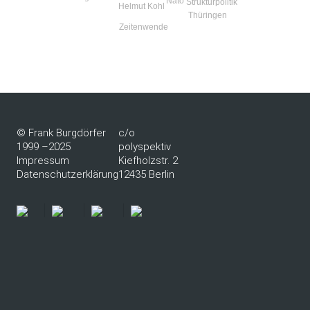
Nato
Strukturpolitik
Helmut Kohl
Thüringen
Zeitenwende
© Frank Burgdörfer
c/o
1999 –2025
polyspektiv
Impressum
Kiefholzstr. 2
Datenschutzerklärung
12435 Berlin