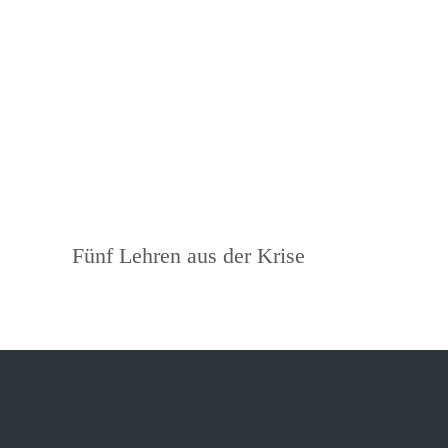
Beitragsnavigation
Vorheriger
Fünf Lehren aus der Krise
Beitrag