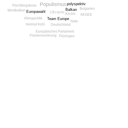
Populismus
polyspektiv
Flüchtlingskrise
Bulgarien
Balkan
Westbalkan
Europawahl
Ukraine
Kirche
AEGEE
Klimapolitik
Team Europe
Nato
Helmut Kohl
Deutschland
Europäisches Parlament
Friedensordnung
Thüringen