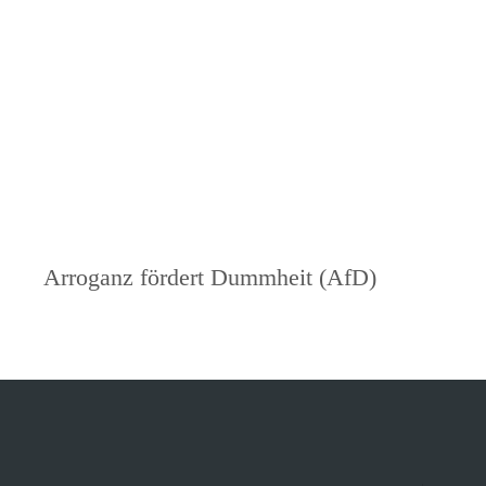
Nächster
Arroganz fördert Dummheit (AfD)
Beitrag