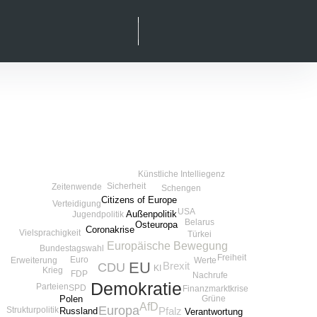
Suche
facebook
instagram
linkedIn
xing
Künstliche Intelliegenz
Sicherheit
Zeitenwende
Schengen
Citizens of Europe
Verteidigung
USA
Außenpolitik
Jugendpolitik
Belarus
Osteuropa
Coronakrise
Vielsprachigkeit
Türkei
Europäische Bewegung
Bundestagswahl
Freiheit
Euro
Werte
Erweiterung
EU
CDU
Brexit
KI
Krieg
FDP
Nachrufe
Demokratie
Parteien
SPD
Finanzmarktkrise
Polen
Grüne
AfD
Europa
Strukturpolitik
Pfalz
Russland
Verantwortung