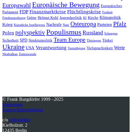
Europäische Bewegung
Europawahl
Europäisches
FDP
Finanzmarktkrise
Flüchtlingskrise
Parlament
Freiheit
Klimapolitik
Grüne
Helmut Kohl
Jugendpolitik
Kirche
Friedensordnung
KI
Pfalz
Osteuropa
Krieg
Parteien
Nachrufe
Künstliche Intelliegenz
Nato
Populismus
polyspektiv
Russland
Polen
Schengen
Team Europe
SPD
Sicherheit
Strukturpolitik
Türkei
Thüringen
Ukraine
Verantwortung
Werte
USA
Vielsprachigkeit
Verteidigung
Westbalkan
Zeitenwende
© Frank Burgdörfer 1999 –2025
Impressum
Datenschutzerklärung
c/o
polyspektiv
Kiefholzstr. 2
12435 Berlin