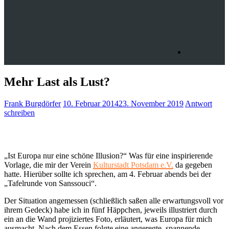
Mehr Last als Lust?
Frank Burgdörfer
10. Februar 2014
23. November 2019
Antwort
schreiben
„Ist Europa nur eine schöne Illusion?“ Was für eine inspirierende
Vorlage, die mir der Verein
Kulturstadt Potsdam e.V.
da gegeben
hatte. Hierüber sollte ich sprechen, am 4. Februar abends bei der
„Tafelrunde von Sanssouci“.
Der Situation angemessen (schließlich saßen alle erwartungsvoll vor
ihrem Gedeck) habe ich in fünf Häppchen, jeweils illustriert durch
ein an die Wand projiziertes Foto, erläutert, was Europa für mich
ausmacht. Nach dem Essen folgte eine angeregte, spannende