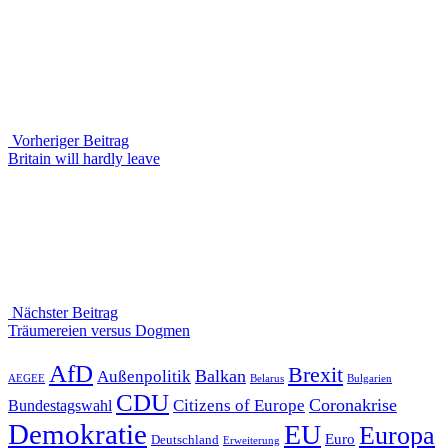
Beitragsnavigation
Vorheriger Beitrag
Vorheriger
Britain will hardly leave
Beitrag
Nächster Beitrag
Nächster
Träumereien versus Dogmen
Beitrag
AfD
Brexit
Balkan
Außenpolitik
AEGEE
Belarus
Bulgarien
CDU
Coronakrise
Citizens of Europe
Bundestagswahl
Demokratie
EU
Europa
Euro
Deutschland
Erweiterung