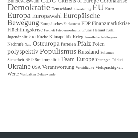
Coronakrise
Citizens of Europe
Bundestagswahl
Demokratie
EU
Euro
Deutschland
Erweiterung
Europa
Europäische
Europawahl
Bewegung
FDP
Finanzmarktkrise
Europäisches Parlament
Flüchtlingskrise
Grüne
Helmut Kohl
Freiheit
Friedensordnung
Krieg
Klimapolitik
Jugendpolitik
Kirche
KI
Künstliche Intelliegenz
Pfalz
Osteuropa
Polen
Parteien
Nachrufe
Nato
Populismus
polyspektiv
Russland
Schengen
Team Europe
SPD
Sicherheit
Strukturpolitik
Türkei
Thüringen
Ukraine
Verantwortung
USA
Vielsprachigkeit
Verteidigung
Werte
Westbalkan
Zeitenwende