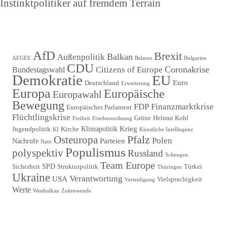
Nächster
Instinktpolitiker auf fremdem Terrain
Beitrag
AfD
Brexit
Balkan
Außenpolitik
AEGEE
Belarus
Bulgarien
CDU
Coronakrise
Citizens of Europe
Bundestagswahl
Demokratie
EU
Euro
Deutschland
Erweiterung
Europa
Europäische
Europawahl
Bewegung
FDP
Finanzmarktkrise
Europäisches Parlament
Flüchtlingskrise
Grüne
Helmut Kohl
Freiheit
Friedensordnung
Krieg
Klimapolitik
Jugendpolitik
Kirche
KI
Künstliche Intelliegenz
Pfalz
Osteuropa
Polen
Parteien
Nachrufe
Nato
Populismus
polyspektiv
Russland
Schengen
Team Europe
SPD
Sicherheit
Strukturpolitik
Türkei
Thüringen
Ukraine
Verantwortung
USA
Vielsprachigkeit
Verteidigung
Werte
Westbalkan
Zeitenwende