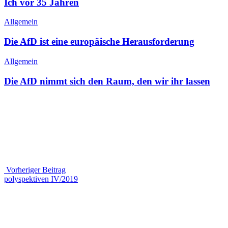
Ich vor 35 Jahren
Allgemein
Die AfD ist eine europäische Herausforderung
Allgemein
Die AfD nimmt sich den Raum, den wir ihr lassen
Beitragsnavigation
Vorheriger Beitrag
Vorheriger
polyspektiven IV/2019
Beitrag