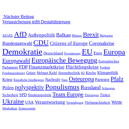
Nächster Beitrag
Nächster
Verunsicherung trifft Destabilisierung
Beitrag
AfD
Brexit
Balkan
Außenpolitik
AEGEE
Belarus
Bulgarien
CDU
Coronakrise
Citizens of Europe
Bundestagswahl
Demokratie
EU
Europa
Euro
Deutschland
Erweiterung
Europäische Bewegung
Europawahl
Europäisches
FDP
Finanzmarktkrise
Flüchtlingskrise
Parlament
Freiheit
Klimapolitik
Grüne
Helmut Kohl
Jugendpolitik
Kirche
Friedensordnung
KI
Pfalz
Osteuropa
Krieg
Parteien
Nachrufe
Künstliche Intelliegenz
Nato
Populismus
polyspektiv
Russland
Polen
Schengen
Team Europe
SPD
Sicherheit
Strukturpolitik
Türkei
Thüringen
Ukraine
Verantwortung
Werte
USA
Vielsprachigkeit
Verteidigung
Westbalkan
Zeitenwende