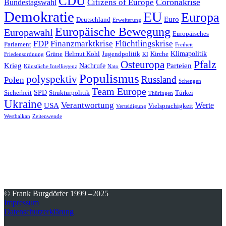
CDU
Coronakrise
Citizens of Europe
Bundestagswahl
Demokratie
EU
Europa
Euro
Deutschland
Erweiterung
Europäische Bewegung
Europawahl
Europäisches
FDP
Finanzmarktkrise
Flüchtlingskrise
Parlament
Freiheit
Klimapolitik
Grüne
Helmut Kohl
Jugendpolitik
Kirche
Friedensordnung
KI
Pfalz
Osteuropa
Krieg
Parteien
Nachrufe
Künstliche Intelliegenz
Nato
Populismus
polyspektiv
Russland
Polen
Schengen
Team Europe
SPD
Sicherheit
Strukturpolitik
Türkei
Thüringen
Ukraine
Verantwortung
Werte
USA
Vielsprachigkeit
Verteidigung
Westbalkan
Zeitenwende
© Frank Burgdörfer 1999 –2025
Impressum
Datenschutzerklärung