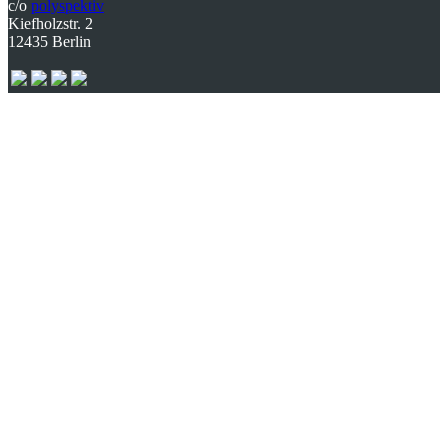
c/o
polyspektiv
Kiefholzstr. 2
12435 Berlin