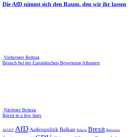
Die AfD nimmt sich den Raum, den wir ihr lassen
Beitragsnavigation
Vorheriger Beitrag
Vorheriger
Besuch bei der Europäischen Bewegung Albanien
Beitrag
Nächster Beitrag
Nächster
Brexit in a few lines
Beitrag
AfD
Brexit
Balkan
Außenpolitik
AEGEE
Belarus
Bulgarien