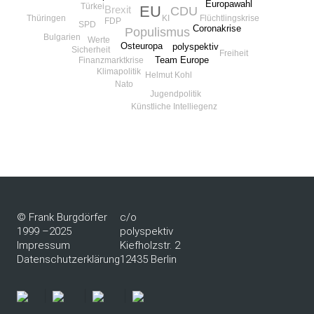
Europawahl
Türkei
EU
Brexit
CDU
Thüringen
Flüchtlingskrise
KI
FDP
SPD
Coronakrise
Populismus
Bulgarien
Werte
Osteuropa
polyspektiv
Sicherheit
Freiheit
Team Europe
Finanzmarktkrise
Klimapolitik
Helmut Kohl
Nato
Jugendpolitik
Künstliche Intelliegenz
© Frank Burgdörfer
c/o
1999 –2025
polyspektiv
Impressum
Kiefholzstr. 2
Datenschutzerklärung
12435 Berlin