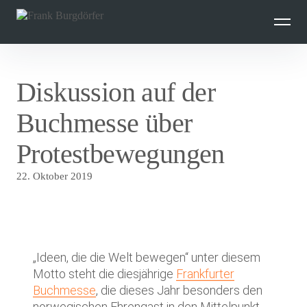
Inhalte
überspringen
Diskussion auf der
Buchmesse über
Protestbewegungen
22. Oktober 2019
„Ideen, die die Welt bewegen“ unter diesem
Motto steht die diesjährige
Frankfurter
Buchmesse
, die dieses Jahr besonders den
norwegischen Ehrengast in den Mittelpunkt