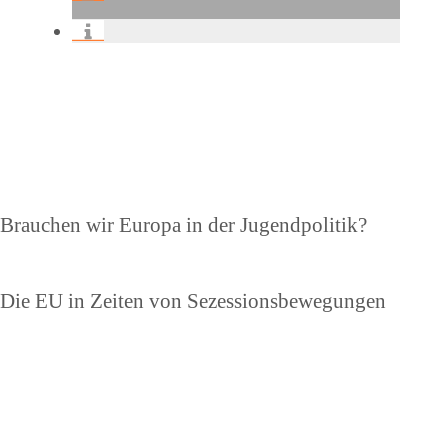
Beitragsnavigation
Vorheriger
Brauchen wir Europa in der Jugendpolitik?
Beitrag
Nächster
Die EU in Zeiten von Sezessionsbewegungen
Beitrag