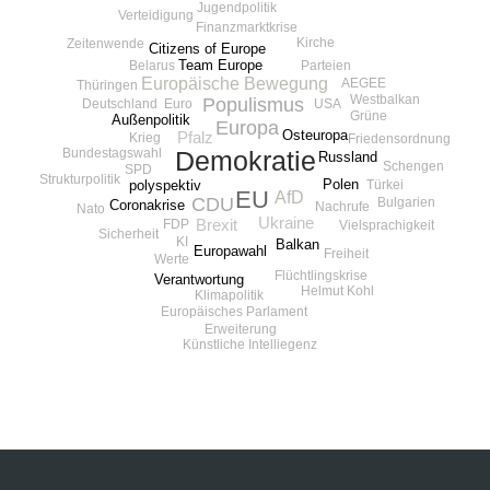
Jugendpolitik
Verteidigung
Finanzmarktkrise
Kirche
Zeitenwende
Citizens of Europe
Team Europe
Belarus
Parteien
Europäische Bewegung
AEGEE
Thüringen
Westbalkan
Populismus
Deutschland
USA
Euro
Grüne
Außenpolitik
Europa
Osteuropa
Pfalz
Krieg
Friedensordnung
Bundestagswahl
Demokratie
Russland
Schengen
SPD
Strukturpolitik
Polen
polyspektiv
Türkei
EU
AfD
CDU
Bulgarien
Coronakrise
Nachrufe
Nato
Ukraine
Brexit
FDP
Vielsprachigkeit
Sicherheit
KI
Balkan
Europawahl
Freiheit
Werte
Flüchtlingskrise
Verantwortung
Helmut Kohl
Klimapolitik
Europäisches Parlament
Erweiterung
Künstliche Intelliegenz