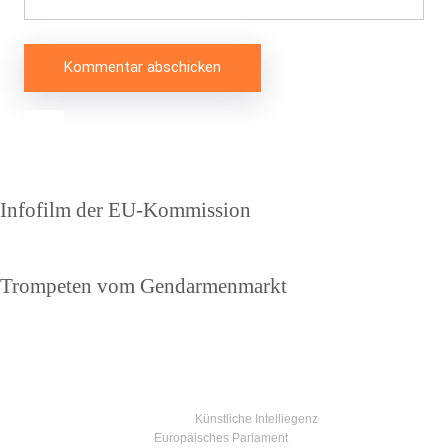
Beitragsnavigation
Vorheriger
Infofilm der EU-Kommission
Beitrag
Nächster
Trompeten vom Gendarmenmarkt
Beitrag
Künstliche Intelliegenz
Europäisches Parlament