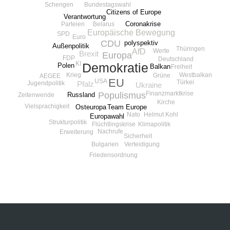
Bundestagswahl
Schengen
Citizens of Europe
Verantwortung
Coronakrise
Belarus
Parteien
Europäische Bewegung
SPD
Euro
CDU
polyspektiv
Außenpolitik
Thüringen
AfD
Werte
Brexit
Europa
FDP
Deutschland
KI
Demokratie
Polen
Balkan
Freiheit
Westbalkan
Krieg
Grüne
AEGEE
EU
USA
Türkei
Jugendpolitik
Pfalz
Ukraine
Finanzmarktkrise
Populismus
Russland
Zeitenwende
Kirche
Vielsprachigkeit
Team Europe
Osteuropa
Nato
Helmut Kohl
Europawahl
Strukturpolitik
Flüchtlingskrise
Klimapolitik
Nachrufe
Erweiterung
Sicherheit
Bulgarien
Verteidigung
Friedensordnung