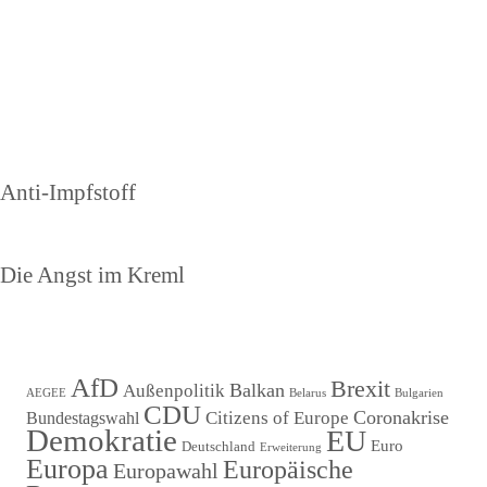
Beitragsnavigation
Vorheriger
Anti-Impfstoff
Beitrag
Nächster
Die Angst im Kreml
Beitrag
AfD
Brexit
Balkan
Außenpolitik
AEGEE
Belarus
Bulgarien
CDU
Coronakrise
Citizens of Europe
Bundestagswahl
Demokratie
EU
Euro
Deutschland
Erweiterung
Europa
Europäische
Europawahl