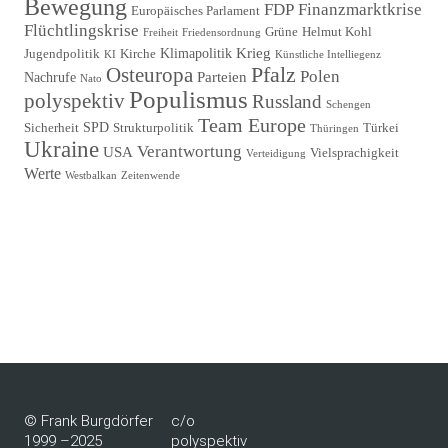
Bewegung
FDP
Finanzmarktkrise
Europäisches Parlament
Flüchtlingskrise
Grüne
Helmut Kohl
Freiheit
Friedensordnung
Krieg
Klimapolitik
Jugendpolitik
Kirche
KI
Künstliche Intelliegenz
Pfalz
Osteuropa
Polen
Parteien
Nachrufe
Nato
Populismus
polyspektiv
Russland
Schengen
Team Europe
SPD
Sicherheit
Strukturpolitik
Türkei
Thüringen
Ukraine
Verantwortung
USA
Vielsprachigkeit
Verteidigung
Werte
Westbalkan
Zeitenwende
© Frank Burgdörfer
c/o
1999 –2025
polyspektiv