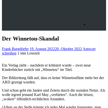
Der Winnetou-Skandal
Frank Burgdörfer
19. August 2022
20. Oktober 2022
Antwort
schreiben
1 min Lesezeit
Ein Verlag zieht – nachdem er kritisiert wurde – zwei neue
Kinderbücher zurück mit „Winnetou“ im Titel.
Der Bildzeitung fällt auf, dass es keine Winnetoufilme mehr bei der
ARD gezeigt wurden.
Und schon geht ein Jaulen und Zetern durch die sozialen Netze. Als
wolle irgend jemand Karl May „verbieten“. Auch die bösen,
„woken“ öffentlich-rechtlichen Anstalten.
(Allein an der Stelle könnte ich jedes Mal wieder losprusten, man