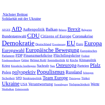
Nächster Beitrag
Nächster
Solidarität mit der Ukraine
Beitrag
AfD
Brexit
Balkan
Außenpolitik
AEGEE
Belarus
Bulgarien
CDU
Coronakrise
Citizens of Europe
Bundestagswahl
Demokratie
EU
Europa
Euro
Deutschland
Erweiterung
Europäische Bewegung
Europawahl
Europäisches
FDP
Finanzmarktkrise
Flüchtlingskrise
Parlament
Freiheit
Klimapolitik
Grüne
Helmut Kohl
Jugendpolitik
Kirche
Friedensordnung
KI
Pfalz
Osteuropa
Krieg
Parteien
Nachrufe
Künstliche Intelliegenz
Nato
Populismus
polyspektiv
Russland
Polen
Schengen
Team Europe
SPD
Sicherheit
Strukturpolitik
Türkei
Thüringen
Ukraine
Verantwortung
Werte
USA
Vielsprachigkeit
Verteidigung
Westbalkan
Zeitenwende