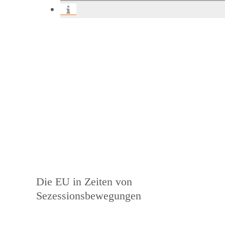
Beitragsnavigation
Vorheriger
Die EU in Zeiten von
Beitrag
Sezessionsbewegungen