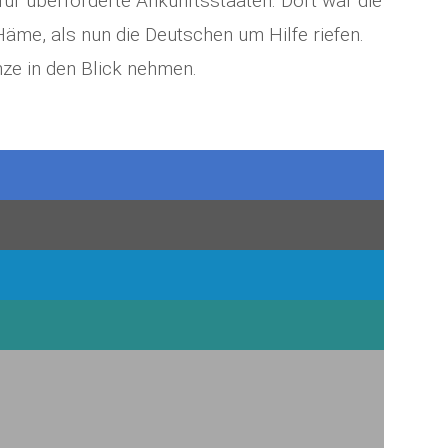
für überforderte Ankunftsstaaten. Dort war die
äme, als nun die Deutschen um Hilfe riefen.
e in den Blick nehmen.