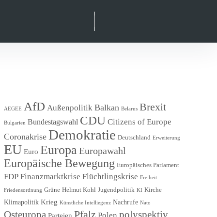
Suche
facebook
instagram
linkedIn
xing
AfD
Brexit
Balkan
Außenpolitik
AEGEE
Belarus
CDU
Citizens of Europe
Bundestagswahl
Bulgarien
Demokratie
Coronakrise
Deutschland
Erweiterung
EU
Europa
Europawahl
Euro
Europäische Bewegung
Europäisches Parlament
FDP
Finanzmarktkrise
Flüchtlingskrise
Freiheit
Grüne
Helmut Kohl
Jugendpolitik
Kirche
Friedensordnung
KI
Krieg
Klimapolitik
Nachrufe
Künstliche Intelliegenz
Nato
Pfalz
Osteuropa
polyspektiv
Polen
Parteien