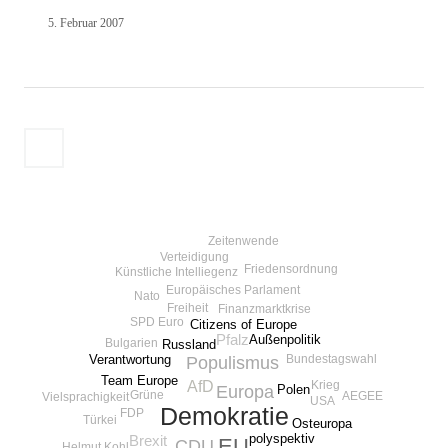
5. Februar 2007
Seitennummerierung
Neuere
der
Beiträge
Beiträge
Zeitenwende
Verteidigung
Friedensordnung
Künstliche Intelliegenz
Europäisches Parlament
Nato
Freiheit
Finanzmarktkrise
Euro
SPD
Citizens of Europe
Außenpolitik
Pfalz
Bulgarien
Russland
Verantwortung
Bundestagswahl
Populismus
Team Europe
AfD
Krieg
Polen
Europa
Grüne
AEGEE
Vielsprachigkeit
USA
Demokratie
FDP
Türkei
Osteuropa
polyspektiv
Brexit
EU
CDU
Helmut Kohl