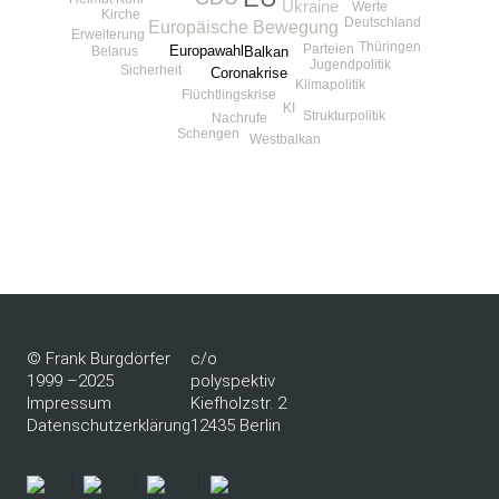
Ukraine
Werte
Kirche
Deutschland
Europäische Bewegung
Erweiterung
Thüringen
Parteien
Europawahl
Belarus
Balkan
Jugendpolitik
Sicherheit
Coronakrise
Klimapolitik
Flüchtlingskrise
KI
Strukturpolitik
Nachrufe
Schengen
Westbalkan
© Frank Burgdörfer
c/o
1999 –2025
polyspektiv
Impressum
Kiefholzstr. 2
Datenschutzerklärung
12435 Berlin