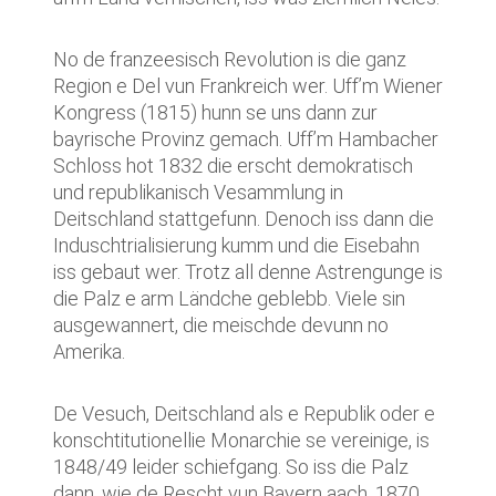
No de franzeesisch Revolution is die ganz
Region e Del vun Frankreich wer. Uff’m Wiener
Kongress (1815) hunn se uns dann zur
bayrische Provinz gemach. Uff’m Hambacher
Schloss hot 1832 die erscht demokratisch
und republikanisch Vesammlung in
Deitschland stattgefunn. Denoch iss dann die
Induschtrialisierung kumm und die Eisebahn
iss gebaut wer. Trotz all denne Astrengunge is
die Palz e arm Ländche geblebb. Viele sin
ausgewannert, die meischde devunn no
Amerika.
De Vesuch, Deitschland als e Republik oder e
konschtitutionellie Monarchie se vereinige, is
1848/49 leider schiefgang. So iss die Palz
dann, wie de Rescht vun Bayern aach, 1870