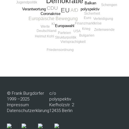
Demokratie
Jugendpolitik
Balkan
Schengen
CDU
EU
Verantwortung
polyspektiv
AfD
Coronakrise
Sicherheit
Euro
Europäische Bewegung
Verteidigung
Finanzmarktkrise
KI
Europawahl
Werte
Krieg
Zeitenwende
Deutschland
USA
Parteien
Bulgarien
Helmut Kohl
Strukturpolitik
Vielsprachigkeit
Friedensordnung
© Frank Burgdörfer
c/o
1999 –2025
polyspektiv
Impressum
Kiefholzstr. 2
Datenschutzerklärung
12435 Berlin