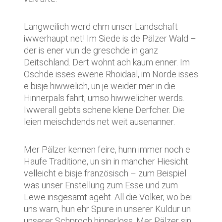
Langweilich werd ehm unser Landschaft
iwwerhaupt net! Im Siede is de Pälzer Wald –
der is ener vun de greschde in ganz
Deitschland. Dert wohnt ach kaum enner. Im
Oschde isses ewene Rhoidaal, im Norde isses
e bisje hiwwelich, un je weider mer in die
Hinnerpals fahrt, umso hiwwelicher werds.
Iwwerall gebts schene klene Derfcher. Die
leien meischdends net weit ausenanner.
Mer Pälzer kennen feire, hunn immer noch e
Haufe Traditione, un sin in mancher Hiesicht
velleicht e bisje französisch – zum Beispiel
was unser Enstellung zum Esse und zum
Lewe insgesamt ageht. All die Völker, wo bei
uns warn, hun ehr Spure in unserer Kuldur un
unserer Schproch hinnerloss. Mer Pälzer sin