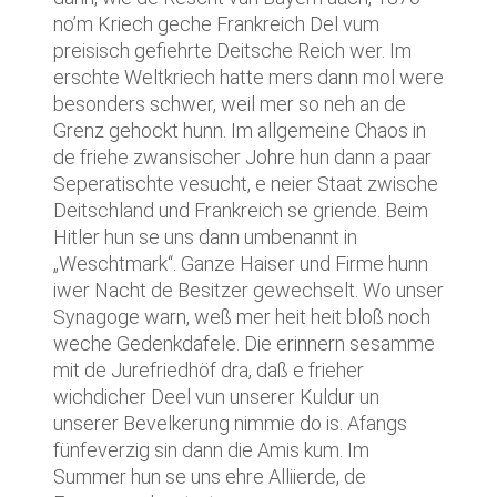
no’m Kriech geche Frankreich Del vum
preisisch gefiehrte Deitsche Reich wer. Im
erschte Weltkriech hatte mers dann mol were
besonders schwer, weil mer so neh an de
Grenz gehockt hunn. Im allgemeine Chaos in
de friehe zwansischer Johre hun dann a paar
Seperatischte vesucht, e neier Staat zwische
Deitschland und Frankreich se griende. Beim
Hitler hun se uns dann umbenannt in
„Weschtmark“. Ganze Haiser und Firme hunn
iwer Nacht de Besitzer gewechselt. Wo unser
Synagoge warn, weß mer heit heit bloß noch
weche Gedenkdafele. Die erinnern sesamme
mit de Jurefriedhöf dra, daß e frieher
wichdicher Deel vun unserer Kuldur un
unserer Bevelkerung nimmie do is. Afangs
fünfeverzig sin dann die Amis kum. Im
Summer hun se uns ehre Alliierde, de