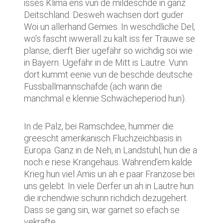
isses Klima ens vun de mildeschde in ganz
Deitschland. Desweh wachsen dort guder
Woi un allerhand Gemies. In weschdliche Del,
wo’s fascht iwwerall zu kalt iss fer Trauwe se
planse, dierft Bier ugefähr so wichdig soi wie
in Bayern. Ugefähr in de Mitt is Lautre. Vunn
dort kummt eenie vun de beschde deutsche
Fussballmannschafde (ach wann die
manchmal e klennie Schwächeperiod hun).
In de Palz, bei Ramschdee, hummer die
greescht amerikanisch Fluchzeichbasis in
Europa. Ganz in de Neh, in Landstuhl, hun die a
noch e riese Krangehaus. Während’em kalde
Krieg hun viel Amis un ah e paar Franzose bei
uns gelebt. In viele Derfer un ah in Lautre hun
die irchendwie schunn richdich dezugehert.
Dass se gang sin, war garnet so efach se
vekrafte.