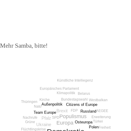
Beitragsnavigation
Nächster
Mehr Samba, bitte!
Beitrag
Künstliche Intelliegenz
Europäisches Parlament
Klimapolitik
Belarus
Bundestagswahl
Kirche
Westbalkan
Thüringen
Außenpolitik
Citizens of Europe
Nato
Brexit
FDP
AEGEE
Russland
Team Europe
Populismus
Erweiterung
Nachrufe
SPD
Pfalz
Türkei
Grüne
Osteuropa
Europa
Ukraine
Polen
Freiheit
Flüchtlingskrise