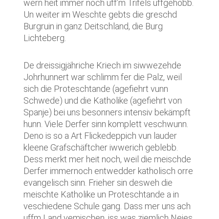
wern heit immer noch uff’m Trifels uffgehobb.
Un weiter im Weschte gebts die greschd
Burgruin in ganz Deitschland, die Burg
Lichteberg.
De dreissigjähriche Kriech im siwwezehde
Johrhunnert war schlimm fer die Palz, weil
sich die Proteschtande (agefiehrt vunn
Schwede) und die Katholike (agefiehrt von
Spanje) bei uns besonners intensiv bekämpft
hunn. Viele Derfer sinn komplett veschwunn.
Deno is so a Art Flickedeppich vun lauder
kleene Grafschäftcher iwwerich geblebb.
Dess merkt mer heit noch, weil die meischde
Derfer immernoch entwedder katholisch orre
evangelisch sinn. Frieher sin desweh die
meischte Katholike un Proteschtande a in
veschiedene Schule gang. Dass mer uns ach
uffm Land vemischen, iss was ziemlich Neies.