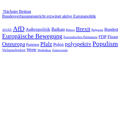
Nächster Beitrag
Nächster
Bundesverfassungsgericht erzwingt aktive Europapolitik
Beitrag
AfD
Brexit
Balkan
Außenpolitik
Bundest
AEGEE
Belarus
Bulgarien
Europäische Bewegung
FDP
Finan
Europäisches Parlament
Populism
Pfalz
Osteuropa
polyspektiv
Polen
Parteien
Werte
Vielsprachigkeit
Westbalkan
Zeitenwende