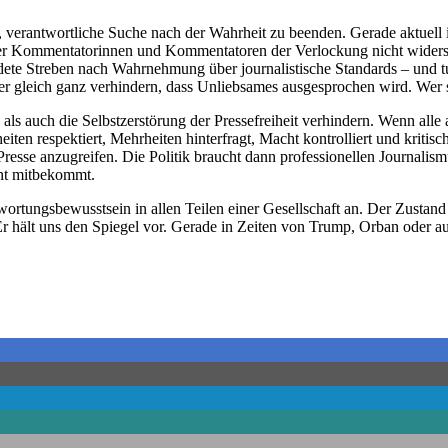
reie, verantwortliche Suche nach der Wahrheit zu beenden. Gerade akt
r Kommentatorinnen und Kommentatoren der Verlockung nicht widerste
ete Streben nach Wahrnehmung über journalistische Standards – und tun 
 gleich ganz verhindern, dass Unliebsames ausgesprochen wird. Wer sein
auch die Selbstzerstörung der Pressefreiheit verhindern. Wenn alle an w
heiten respektiert, Mehrheiten hinterfragt, Macht kontrolliert und krit
resse anzugreifen. Die Politik braucht dann professionellen Journalismu
cht mitbekommt.
rtungsbewusstsein in allen Teilen einer Gesellschaft an. Der Zustand d
 Er hält uns den Spiegel vor. Gerade in Zeiten von Trump, Orban oder