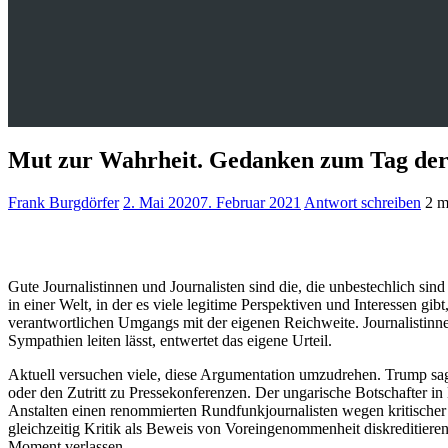
Mut zur Wahrheit. Gedanken zum Tag der 
Frank Burgdörfer
2. Mai 2020
7. Februar 2021
Antwort schreiben
2 m
Gute Journalistinnen und Journalisten sind die, die unbestechlich sin
in einer Welt, in der es viele legitime Perspektiven und Interessen gi
verantwortlichen Umgangs mit der eigenen Reichweite. Journalistin
Sympathien leiten lässt, entwertet das eigene Urteil.
Aktuell versuchen viele, diese Argumentation umzudrehen. Trump sagt
oder den Zutritt zu Pressekonferenzen. Der ungarische Botschafter 
Anstalten einen renommierten Rundfunkjournalisten wegen kritischer B
gleichzeitig Kritik als Beweis von Voreingenommenheit diskreditieren
Moment verlassen.