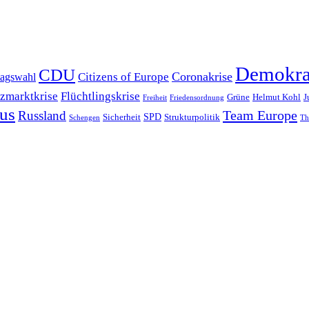
Demokra
CDU
Coronakrise
Citizens of Europe
agswahl
zmarktkrise
Flüchtlingskrise
Grüne
Helmut Kohl
J
Freiheit
Friedensordnung
us
Team Europe
Russland
SPD
Sicherheit
Strukturpolitik
Schengen
Th