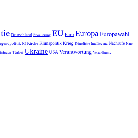
tie
EU
Europa
Europawahl
Euro
Deutschland
Erweiterung
Krieg
Klimapolitik
Nachrufe
ugendpolitik
Kirche
KI
Künstliche Intelliegenz
Nato
Ukraine
Verantwortung
USA
Türkei
üringen
Verteidigung