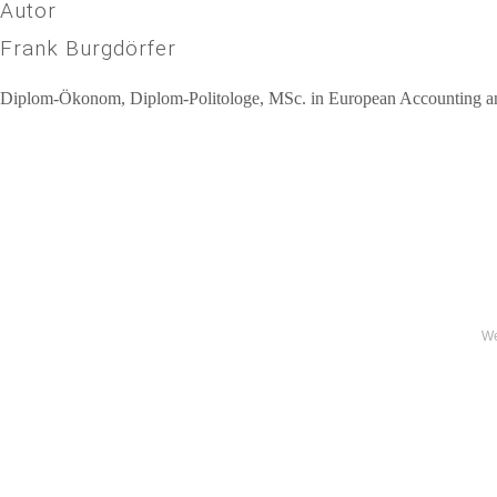
Autor
Frank Burgdörfer
Diplom-Ökonom, Diplom-Politologe, MSc. in European Accounting and 
Beitragsnavigation
We