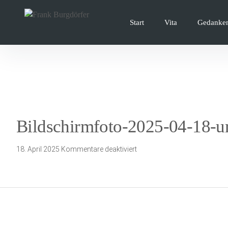
Inhalte
überspringen
Start
Vita
Gedanke
Bildschirmfoto-2025-04-18-u
für
18. April 2025
Kommentare deaktiviert
Bildschirmfoto-
2025-
04-
18-
um-
23.50.21