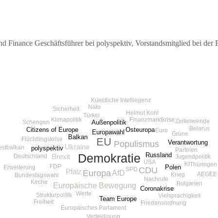
Finance Geschäftsführer bei polyspektiv, Vorstandsmitglied bei der 
Künstliche Intelliegenz
Nato
Sicherheit
Helmut Kohl
Türkei
Klimapolitik
Finanzmarktkrise
Zeitenwende
Außenpolitik
Schengen
Belarus
Osteuropa
Citizens of Europe
Euro
Europawahl
Grüne
Balkan
EU
Flüchtlingskrise
Verantwortung
Populismus
Ukraine
stbalkan
polyspektiv
Parteien
Russland
Demokratie
Brexit
Deutschland
Jugendpolitik
USA
KI
Thüringen
FDP
Polen
Erweiterung
CDU
SPD
Pfalz
Europa
AfD
AEGEE
Krieg
Bundestagswahl
Nachrufe
Kirche
Bulgarien
Europäische Bewegung
Coronakrise
Werte
Strukturpolitik
Vielsprachigkeit
Team Europe
Freiheit
Friedensordnung
Europäisches Parlament
Verteidigung