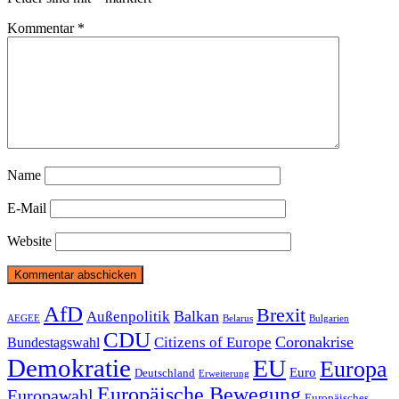
Kommentar
*
Name
E-Mail
Website
Beitragsnavigation
AfD
Brexit
Balkan
Außenpolitik
AEGEE
Belarus
Bulgarien
CDU
Coronakrise
Citizens of Europe
Bundestagswahl
Demokratie
EU
Europa
Euro
Deutschland
Erweiterung
Europäische Bewegung
Europawahl
Europäisches