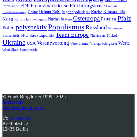
FDP
Finanzmarktkrise
Flüchtlingskrise
Parlament
Freiheit
Klimapolitik
Grüne
Helmut Kohl
Jugendpolitik
Kirche
Friedensordnung
KI
Pfalz
Osteuropa
Krieg
Parteien
Nachrufe
Künstliche Intelliegenz
Nato
Populismus
polyspektiv
Russland
Polen
Schengen
Team Europe
SPD
Sicherheit
Strukturpolitik
Türkei
Thüringen
Ukraine
Verantwortung
Werte
USA
Vielsprachigkeit
Verteidigung
Westbalkan
Zeitenwende
© Frank Burgdörfer 1999 –2025
Impressum
Datenschutzerklärung
c/o
polyspektiv
Kiefholzstr. 2
12435 Berlin