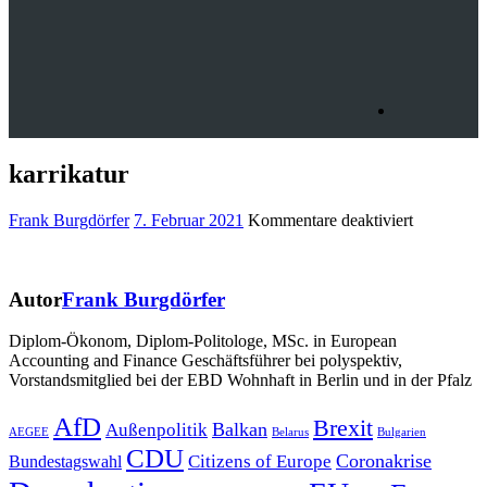
karrikatur
für
Frank Burgdörfer
7. Februar 2021
Kommentare deaktiviert
karrikatur
Autor
Frank Burgdörfer
Diplom-Ökonom, Diplom-Politologe, MSc. in European
Accounting and Finance Geschäftsführer bei polyspektiv,
Vorstandsmitglied bei der EBD Wohnhaft in Berlin und in der Pfalz
Beitragsnavigation
AfD
Brexit
Balkan
Außenpolitik
AEGEE
Belarus
Bulgarien
CDU
Coronakrise
Citizens of Europe
Bundestagswahl