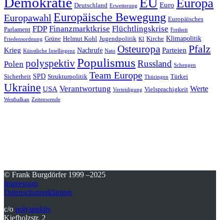
Demokratie
EU
Europa
Euro
Deutschland
Erweiterung
Europäische Bewegung
Europawahl
Europäisches
FDP
Finanzmarktkrise
Flüchtlingskrise
Parlament
Freiheit
Klimapolitik
Grüne
Helmut Kohl
Jugendpolitik
Kirche
Friedensordnung
KI
Pfalz
Osteuropa
Krieg
Parteien
Nachrufe
Künstliche Intelliegenz
Nato
Populismus
polyspektiv
Russland
Polen
Schengen
Team Europe
SPD
Sicherheit
Strukturpolitik
Türkei
Thüringen
Ukraine
Verantwortung
Werte
USA
Vielsprachigkeit
Verteidigung
Westbalkan
Zeitenwende
© Frank Burgdörfer 1999 –2025
Impressum
Datenschutzerklärung
c/o
polyspektiv
Kiefholzstr. 2