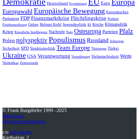
Demokratie
EU
Europa
Euro
Deutschland
Erweiterung
Europäische Bewegung
Europawahl
Europäisches
FDP
Finanzmarktkrise
Flüchtlingskrise
Parlament
Freiheit
Klimapolitik
Grüne
Helmut Kohl
Jugendpolitik
Kirche
Friedensordnung
KI
Pfalz
Osteuropa
Krieg
Parteien
Nachrufe
Künstliche Intelliegenz
Nato
Populismus
polyspektiv
Russland
Polen
Schengen
Team Europe
SPD
Sicherheit
Strukturpolitik
Türkei
Thüringen
Ukraine
Verantwortung
Werte
USA
Vielsprachigkeit
Verteidigung
Westbalkan
Zeitenwende
© Frank Burgdörfer 1999 –2025
Impressum
Datenschutzerklärung
c/o
polyspektiv
Kiefholzstr. 2