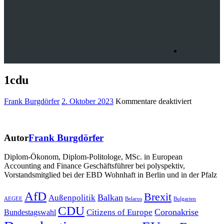
1cdu
für
Frank Burgdörfer
2. Oktober 2023
Kommentare deaktiviert
1cdu
Autor
Frank Burgdörfer
Diplom-Ökonom, Diplom-Politologe, MSc. in European
Accounting and Finance Geschäftsführer bei polyspektiv,
Vorstandsmitglied bei der EBD Wohnhaft in Berlin und in der Pfalz
Beitragsnavigation
AfD
Brexit
Balkan
Außenpolitik
AEGEE
Belarus
Bulgarien
CDU
Coronakrise
Citizens of Europe
Bundestagswahl